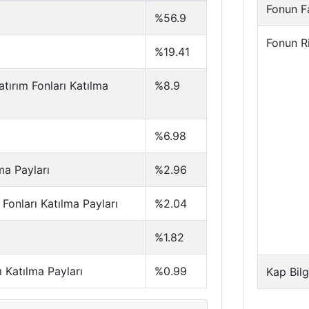
Fonun Fa
%56.9
Fonun R
%19.41
tırım Fonları Katılma
%8.9
%6.98
ma Payları
%2.96
Fonları Katılma Payları
%2.04
%1.82
ı Katılma Payları
%0.99
Kap Bilg