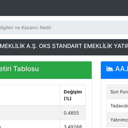
lgileri ve Kazancı Nedir
MEKLİLİK A.Ş. OKS STANDART EMEKLİLİK YATI
tiri Tablosu
AAJ 
Değişim
Son Fon 
(%)
Tedavül
0.4855
Yatırımc
ı
3.49268