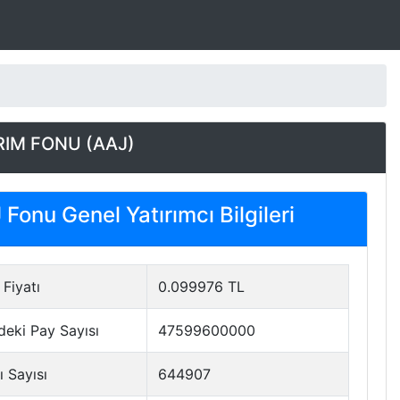
RIM FONU (AAJ)
Fonu Genel Yatırımcı Bilgileri
Fiyatı
0.099976 TL
deki Pay Sayısı
47599600000
ı Sayısı
644907