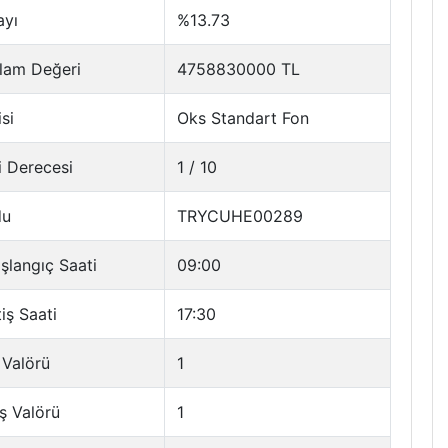
ayı
%13.73
lam Değeri
4758830000 TL
si
Oks Standart Fon
i Derecesi
1 / 10
du
TRYCUHE00289
şlangıç Saati
09:00
tiş Saati
17:30
 Valörü
1
ş Valörü
1