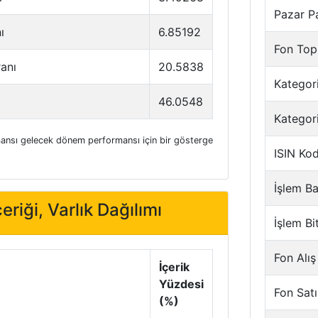
Pazar P
ı
6.85192
Fon Top
ranı
20.5838
Kategori
46.0548
Kategor
nsı gelecek dönem performansı için bir gösterge
ISIN Ko
İşlem Ba
eriği, Varlık Dağılımı
İşlem Bi
Fon Alış
İçerik
Yüzdesi
Fon Satı
(%)