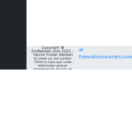
Copyright ©
at
FonRehberi.com 2022 -
Yatırım Fonları Rehberi
freevisitorcounters.com
Bu sitede yer alan içerikler
TEFAS'ta halka açık veriler
bölümünden alınarak
aktarılmaktadır. Burada yer
alan yatırım bilgi, yorum ve
tavsiyeleri yatırım danışmanlığı
kapsamında değildir. Bu
nedenle, sadece burada yer
alan bilgilere dayanılarak
yatırım kararı verilmesi
beklentilerinize uygun
sonuçlar doğurmayabilir. Fon
Rehberi, bu sitede yer alan
bilgilerin; doğru, yeterli,
eksiksiz ve güncel olduğunu
garanti etmemektedir.
Sitedeki fonlara ait tarihsel
veri, analiz ve raporlar, ilgili
fonların Fon Rehberi Veri
Tabanı'nda mevcut unvan,
kategori ve türler dikkate