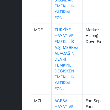
STANDART
EMEKLİLİK
YATIRIM
FONU
MDE
TÜRKİYE
Merkezi
HAYAT VE
Alacağın
EMEKLİLİK
Devri Fonu
A.Ş. MERKEZİ
ALACAĞIN
DEVRİ
TEMKİNLİ
DEĞİŞKEN
EMEKLİLİK
YATIRIM
FONU
MZL
AGESA
Fon Sepeti
HAYAT VE
Fonu