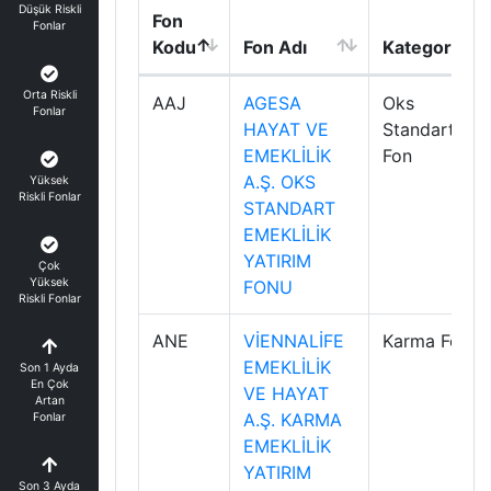
Düşük Riskli
Fon
Fonlar
Kodu
Fon Adı
Kategori
Orta Riskli
AAJ
AGESA
Oks
Fonlar
HAYAT VE
Standart
EMEKLİLİK
Fon
A.Ş. OKS
Yüksek
Riskli Fonlar
STANDART
EMEKLİLİK
YATIRIM
Çok
Yüksek
FONU
Riskli Fonlar
ANE
VİENNALİFE
Karma Fon
EMEKLİLİK
Son 1 Ayda
En Çok
VE HAYAT
Artan
A.Ş. KARMA
Fonlar
EMEKLİLİK
YATIRIM
Son 3 Ayda