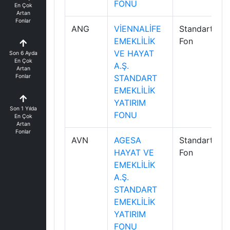
FONU
En Çok
Artan
Fonlar
ANG
VİENNALİFE
Standart
EMEKLİLİK
Fon
VE HAYAT
Son 6 Ayda
En Çok
A.Ş.
Artan
Fonlar
STANDART
EMEKLİLİK
YATIRIM
Son 1 Yılda
FONU
En Çok
Artan
Fonlar
AVN
AGESA
Standart
HAYAT VE
Fon
EMEKLİLİK
A.Ş.
STANDART
EMEKLİLİK
YATIRIM
FONU