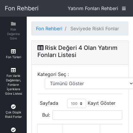
Fon Rehberi
Yatırım Fonları Rehberi
Fon Rehberi
Seviyede Riskli Fonlar
Risk
Değerine
Göre
Risk Değeri 4 Olan Yatırım
Fonları Listesi
Fon Türleri
Kategori Seç :
Fon Varlık
Dağılımları,
Fonların
İçeriklere
Göre Listesi
Sayfada
Kayıt Göster
Çok Düşük
Bul:
Riskli Fonlar