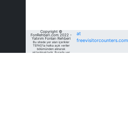
Copyright ©
at
FonRehberi.com 2022 -
Yatırım Fonları Rehberi
freevisitorcounters.com
Bu sitede yer alan içerikler
TEFAS'ta halka açık veriler
bölümünden alınarak
aktarılmaktadır. Burada yer
alan yatırım bilgi, yorum ve
tavsiyeleri yatırım danışmanlığı
kapsamında değildir. Bu
nedenle, sadece burada yer
alan bilgilere dayanılarak
yatırım kararı verilmesi
beklentilerinize uygun
sonuçlar doğurmayabilir. Fon
Rehberi, bu sitede yer alan
bilgilerin; doğru, yeterli,
eksiksiz ve güncel olduğunu
garanti etmemektedir.
Sitedeki fonlara ait tarihsel
veri, analiz ve raporlar, ilgili
fonların Fon Rehberi Veri
Tabanı'nda mevcut unvan,
kategori ve türler dikkate
alınarak sunulmakta olup
geçmiş dönem/ dönemlerdeki
unvan, kategori ve türleri
açısından farklılık gösterebilir.
Analizler geçmişe dönük tür