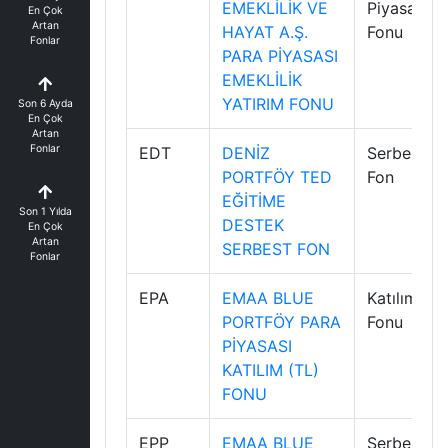
EMEKLİLİK VE
Piyasası
En Çok
Artan
HAYAT A.Ş.
Fonu
Fonlar
PARA PİYASASI
EMEKLİLİK
YATIRIM FONU
Son 6 Ayda
En Çok
Artan
Fonlar
EDT
DENİZ
Serbest
PORTFÖY TED
Fon
EĞİTİME
Son 1 Yılda
DESTEK
En Çok
Artan
SERBEST FON
Fonlar
EPA
EMAA BLUE
Katılım
PORTFÖY PARA
Fonu
PİYASASI
KATILIM (TL)
FONU
EPP
EMAA BLUE
Serbest