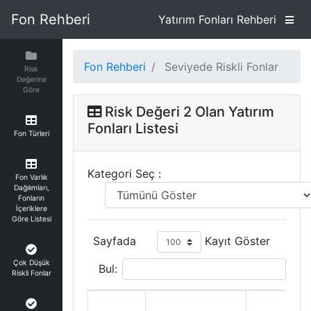
Fon Rehberi
Yatırım Fonları Rehberi
Fon Rehberi
Seviyede Riskli Fonlar
Risk
Değerine
Göre
Risk Değeri 2 Olan Yatırım
Fonları Listesi
Fon Türleri
Kategori Seç :
Fon Varlık
Dağılımları,
Fonların
İçeriklere
Göre Listesi
Sayfada
Kayıt Göster
Çok Düşük
Bul:
Riskli Fonlar