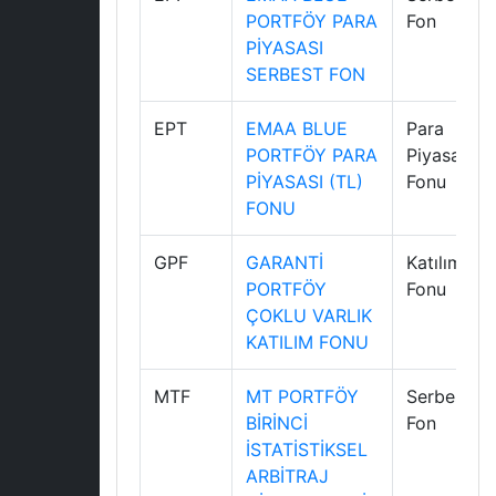
PORTFÖY PARA
Fon
PİYASASI
SERBEST FON
EPT
EMAA BLUE
Para
PORTFÖY PARA
Piyasası
PİYASASI (TL)
Fonu
FONU
GPF
GARANTİ
Katılım
PORTFÖY
Fonu
ÇOKLU VARLIK
KATILIM FONU
MTF
MT PORTFÖY
Serbest
BİRİNCİ
Fon
İSTATİSTİKSEL
ARBİTRAJ