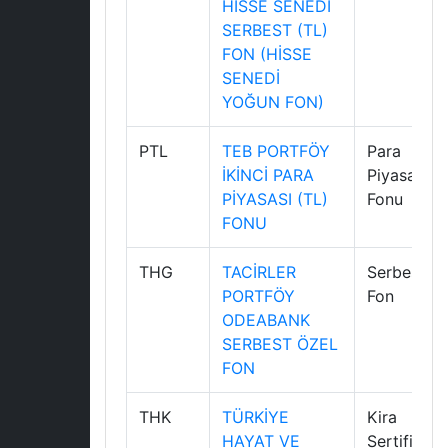
HİSSE SENEDİ
SERBEST (TL)
FON (HİSSE
SENEDİ
YOĞUN FON)
PTL
TEB PORTFÖY
Para
İKİNCİ PARA
Piyasası
PİYASASI (TL)
Fonu
FONU
THG
TACİRLER
Serbest
PORTFÖY
Fon
ODEABANK
SERBEST ÖZEL
FON
THK
TÜRKİYE
Kira
HAYAT VE
Sertifikasi