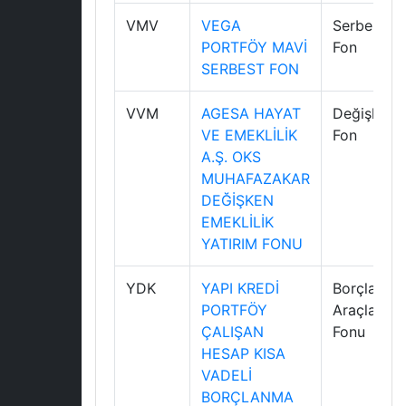
VMV
VEGA
Serbest
PORTFÖY MAVİ
Fon
SERBEST FON
VVM
AGESA HAYAT
Değişken
VE EMEKLİLİK
Fon
A.Ş. OKS
MUHAFAZAKAR
DEĞİŞKEN
EMEKLİLİK
YATIRIM FONU
YDK
YAPI KREDİ
Borçlanma
PORTFÖY
Araçları
ÇALIŞAN
Fonu
HESAP KISA
VADELİ
BORÇLANMA