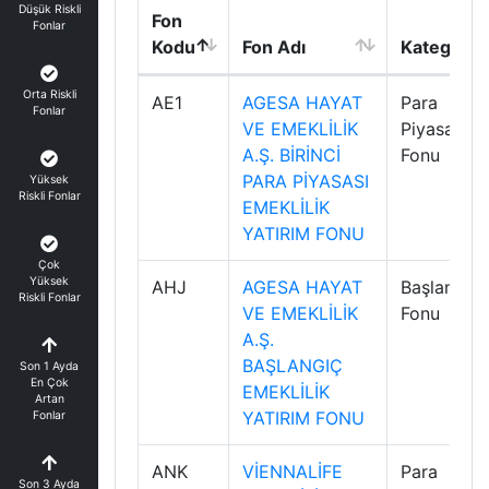
Düşük Riskli
Fon
Fonlar
Kodu
Fon Adı
Kategori
Orta Riskli
AE1
AGESA HAYAT
Para
Fonlar
VE EMEKLİLİK
Piyasası
A.Ş. BİRİNCİ
Fonu
PARA PİYASASI
Yüksek
Riskli Fonlar
EMEKLİLİK
YATIRIM FONU
Çok
Yüksek
AHJ
AGESA HAYAT
Başlangıç
Riskli Fonlar
VE EMEKLİLİK
Fonu
A.Ş.
BAŞLANGIÇ
Son 1 Ayda
En Çok
EMEKLİLİK
Artan
YATIRIM FONU
Fonlar
ANK
VİENNALİFE
Para
Son 3 Ayda