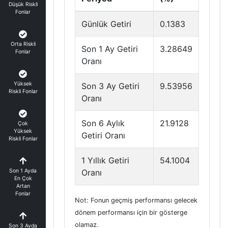
Düşük Riskli
Fonlar
Günlük Getiri
0.1383
Orta Riskli
Son 1 Ay Getiri
3.28649
Fonlar
Oranı
Yüksek
Son 3 Ay Getiri
9.53956
Riskli Fonlar
Oranı
Son 6 Aylık
21.9128
Çok
Yüksek
Getiri Oranı
Riskli Fonlar
1 Yıllık Getiri
54.1004
Son 1 Ayda
Oranı
En Çok
Artan
Fonlar
Not: Fonun geçmiş performansı gelecek
dönem performansı için bir gösterge
olamaz.
Son 3 Ayda