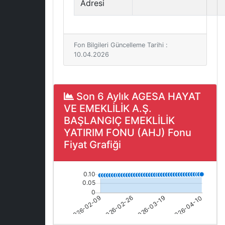
Adresi
Fon Bilgileri Güncelleme Tarihi :
10.04.2026
Son 6 Aylık AGESA HAYAT
VE EMEKLİLİK A.Ş.
BAŞLANGIÇ EMEKLİLİK
YATIRIM FONU (AHJ) Fonu
Fiyat Grafiği