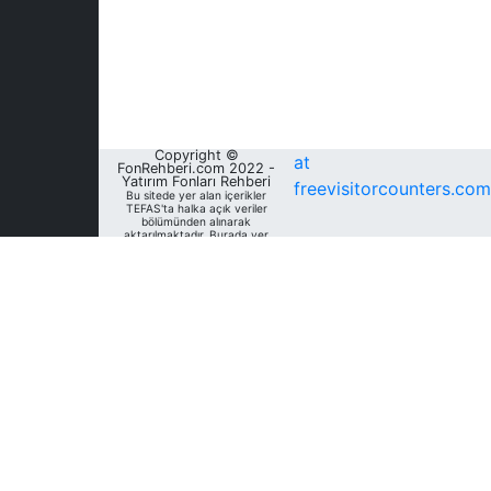
Copyright ©
at
FonRehberi.com 2022 -
Yatırım Fonları Rehberi
freevisitorcounters.com
Bu sitede yer alan içerikler
TEFAS'ta halka açık veriler
bölümünden alınarak
aktarılmaktadır. Burada yer
alan yatırım bilgi, yorum ve
tavsiyeleri yatırım danışmanlığı
kapsamında değildir. Bu
nedenle, sadece burada yer
alan bilgilere dayanılarak
yatırım kararı verilmesi
beklentilerinize uygun
sonuçlar doğurmayabilir. Fon
Rehberi, bu sitede yer alan
bilgilerin; doğru, yeterli,
eksiksiz ve güncel olduğunu
garanti etmemektedir.
Sitedeki fonlara ait tarihsel
veri, analiz ve raporlar, ilgili
fonların Fon Rehberi Veri
Tabanı'nda mevcut unvan,
kategori ve türler dikkate
alınarak sunulmakta olup
geçmiş dönem/ dönemlerdeki