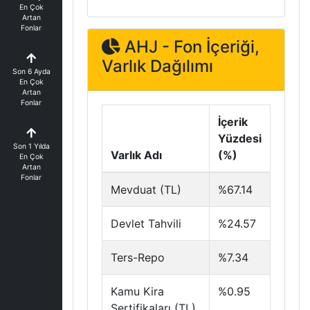
En Çok
Artan
Fonlar
AHJ - Fon İçeriği,
Varlık Dağılımı
Son 6 Ayda
En Çok
Artan
Fonlar
İçerik
Yüzdesi
Son 1 Yılda
Varlık Adı
(%)
En Çok
Artan
Fonlar
Mevduat (TL)
%67.14
Devlet Tahvili
%24.57
Ters-Repo
%7.34
Kamu Kira
%0.95
Sertifikaları (TL)