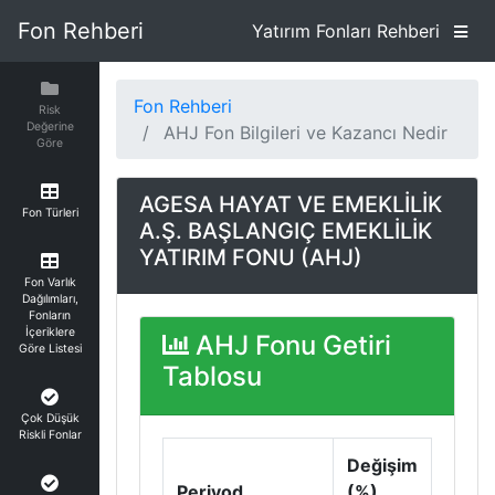
Fon Rehberi
Yatırım Fonları Rehberi
Fon Rehberi
Risk
Değerine
AHJ Fon Bilgileri ve Kazancı Nedir
Göre
AGESA HAYAT VE EMEKLİLİK
Fon Türleri
A.Ş. BAŞLANGIÇ EMEKLİLİK
YATIRIM FONU (AHJ)
Fon Varlık
Dağılımları,
Fonların
İçeriklere
AHJ Fonu Getiri
Göre Listesi
Tablosu
Çok Düşük
Riskli Fonlar
Değişim
Periyod
(%)