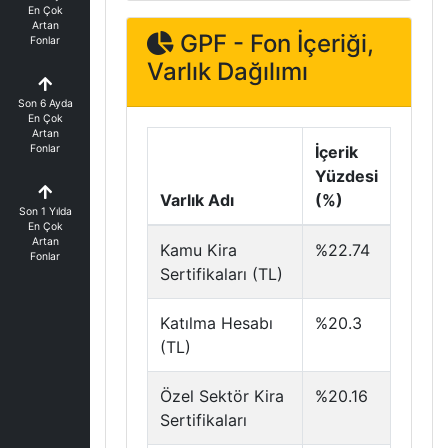
En Çok
Artan
GPF - Fon İçeriği,
Fonlar
Varlık Dağılımı
Son 6 Ayda
En Çok
Artan
Fonlar
İçerik
Yüzdesi
Varlık Adı
(%)
Son 1 Yılda
En Çok
Artan
Kamu Kira
%22.74
Fonlar
Sertifikaları (TL)
Katılma Hesabı
%20.3
(TL)
Özel Sektör Kira
%20.16
Sertifikaları