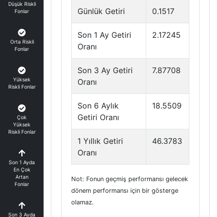
Düşük Riskli
Günlük Getiri
0.1517
Fonlar
Son 1 Ay Getiri
2.17245
Orta Riskli
Oranı
Fonlar
Son 3 Ay Getiri
7.87708
Yüksek
Oranı
Riskli Fonlar
Son 6 Aylık
18.5509
Getiri Oranı
Çok
Yüksek
Riskli Fonlar
1 Yıllık Getiri
46.3783
Oranı
Son 1 Ayda
En Çok
Artan
Not: Fonun geçmiş performansı gelecek
Fonlar
dönem performansı için bir gösterge
olamaz.
Son 3 Ayda