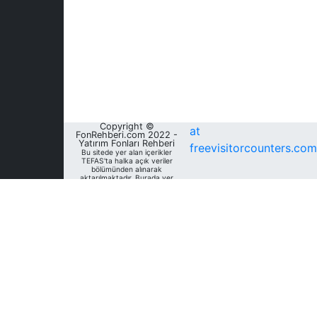
Copyright ©
at
FonRehberi.com 2022 -
Yatırım Fonları Rehberi
freevisitorcounters.com
Bu sitede yer alan içerikler
TEFAS'ta halka açık veriler
bölümünden alınarak
aktarılmaktadır. Burada yer
alan yatırım bilgi, yorum ve
tavsiyeleri yatırım danışmanlığı
kapsamında değildir. Bu
nedenle, sadece burada yer
alan bilgilere dayanılarak
yatırım kararı verilmesi
beklentilerinize uygun
sonuçlar doğurmayabilir. Fon
Rehberi, bu sitede yer alan
bilgilerin; doğru, yeterli,
eksiksiz ve güncel olduğunu
garanti etmemektedir.
Sitedeki fonlara ait tarihsel
veri, analiz ve raporlar, ilgili
fonların Fon Rehberi Veri
Tabanı'nda mevcut unvan,