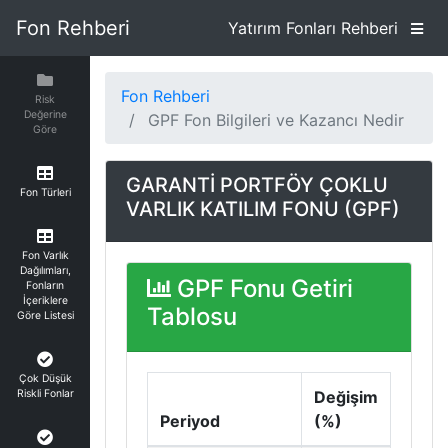
Fon Rehberi
Yatırım Fonları Rehberi
Fon Rehberi
Risk
Değerine
GPF Fon Bilgileri ve Kazancı Nedir
Göre
GARANTİ PORTFÖY ÇOKLU
Fon Türleri
VARLIK KATILIM FONU (GPF)
Fon Varlık
Dağılımları,
GPF Fonu Getiri
Fonların
İçeriklere
Tablosu
Göre Listesi
Çok Düşük
Riskli Fonlar
Değişim
Periyod
(%)