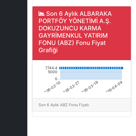
Son 6 Aylık ALBARAKA
PORTFÖY YÖNETİMİ A.Ş.
DOKUZUNCU KARMA
GAYRİMENKUL YATIRIM
FONU (ABZ) Fonu Fiyat
Grafiği
Son 6 Aylık ABZ Fonu Fiyatı