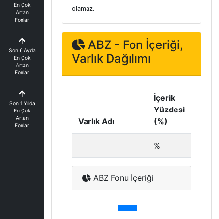
En Çok
olamaz.
Artan
Fonlar
ABZ - Fon İçeriği,
Son 6 Ayda
Varlık Dağılımı
En Çok
Artan
Fonlar
İçerik
Son 1 Yılda
Yüzdesi
En Çok
Artan
Varlık Adı
(%)
Fonlar
%
ABZ Fonu İçeriği