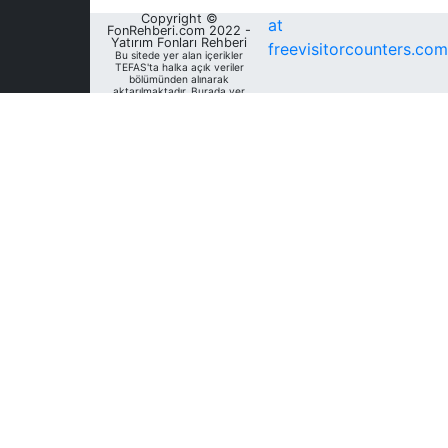
Copyright ©
at
FonRehberi.com 2022 -
Yatırım Fonları Rehberi
freevisitorcounters.com
Bu sitede yer alan içerikler
TEFAS'ta halka açık veriler
bölümünden alınarak
aktarılmaktadır. Burada yer
alan yatırım bilgi, yorum ve
tavsiyeleri yatırım danışmanlığı
kapsamında değildir. Bu
nedenle, sadece burada yer
alan bilgilere dayanılarak
yatırım kararı verilmesi
beklentilerinize uygun
sonuçlar doğurmayabilir. Fon
Rehberi, bu sitede yer alan
bilgilerin; doğru, yeterli,
eksiksiz ve güncel olduğunu
garanti etmemektedir.
Sitedeki fonlara ait tarihsel
veri, analiz ve raporlar, ilgili
fonların Fon Rehberi Veri
Tabanı'nda mevcut unvan,
kategori ve türler dikkate
alınarak sunulmakta olup
geçmiş dönem/ dönemlerdeki
unvan, kategori ve türleri
açısından farklılık gösterebilir.
Analizler geçmişe dönük tür
değişimleri dikkate alınmadan,
mevcut türler baz alınarak
oluşturulmaktadır. Bu sitede
yer alan bilgileri kullananlar;
bilgilerdeki eksiklik ve/veya
hatalardan dolayı Fon
Rehberi'nın sorumlu olmadığını