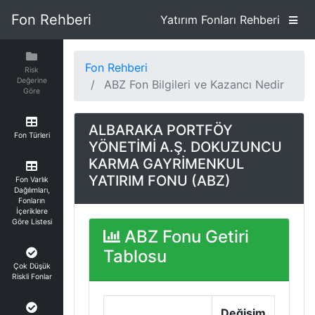
Fon Rehberi
Yatırım Fonları Rehberi
Fon Rehberi
Risk
Değerine
ABZ Fon Bilgileri ve Kazancı Nedir
Göre
ALBARAKA PORTFÖY
Fon Türleri
YÖNETİMİ A.Ş. DOKUZUNCU
KARMA GAYRİMENKUL
YATIRIM FONU (ABZ)
Fon Varlık
Dağılımları,
Fonların
İçeriklere
Göre Listesi
ABZ Fonu Getiri
Tablosu
Çok Düşük
Riskli Fonlar
Değişim