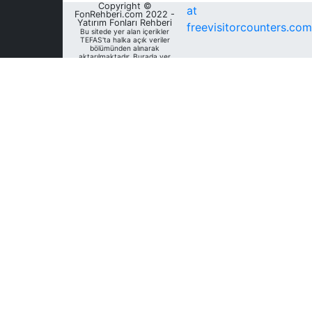
Copyright ©
at
FonRehberi.com 2022 -
Yatırım Fonları Rehberi
freevisitorcounters.com
Bu sitede yer alan içerikler
TEFAS'ta halka açık veriler
bölümünden alınarak
aktarılmaktadır. Burada yer
alan yatırım bilgi, yorum ve
tavsiyeleri yatırım danışmanlığı
kapsamında değildir. Bu
nedenle, sadece burada yer
alan bilgilere dayanılarak
yatırım kararı verilmesi
beklentilerinize uygun
sonuçlar doğurmayabilir. Fon
Rehberi, bu sitede yer alan
bilgilerin; doğru, yeterli,
eksiksiz ve güncel olduğunu
garanti etmemektedir.
Sitedeki fonlara ait tarihsel
veri, analiz ve raporlar, ilgili
fonların Fon Rehberi Veri
Tabanı'nda mevcut unvan,
kategori ve türler dikkate
alınarak sunulmakta olup
geçmiş dönem/ dönemlerdeki
unvan, kategori ve türleri
açısından farklılık gösterebilir.
Analizler geçmişe dönük tür
değişimleri dikkate alınmadan,
mevcut türler baz alınarak
oluşturulmaktadır. Bu sitede
yer alan bilgileri kullananlar;
bilgilerdeki eksiklik ve/veya
hatalardan dolayı Fon
Rehberi'nın sorumlu olmadığını
kabul ederler. Bu siteden