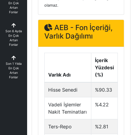
En Çok
olamaz.
Artan
Fonlar
AEB - Fon İçeriği,
Son 6 Ayda
Varlık Dağılımı
En Çok
Artan
Fonlar
İçerik
Son 1 Yılda
Yüzdesi
En Çok
Artan
Varlık Adı
(%)
Fonlar
Hisse Senedi
%90.33
Vadeli İşlemler
%4.22
Nakit Teminatları
Ters-Repo
%2.81