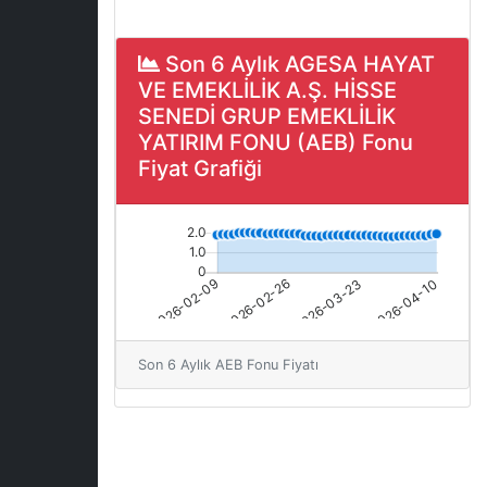
Son 6 Aylık AGESA HAYAT
VE EMEKLİLİK A.Ş. HİSSE
SENEDİ GRUP EMEKLİLİK
YATIRIM FONU (AEB) Fonu
Fiyat Grafiği
Son 6 Aylık AEB Fonu Fiyatı