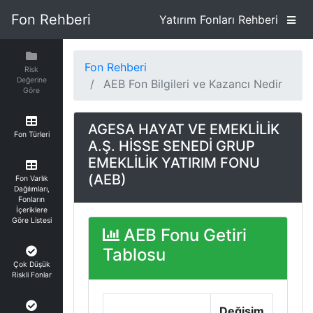
Fon Rehberi
Yatırım Fonları Rehberi
Fon Rehberi
Risk
Değerine
AEB Fon Bilgileri ve Kazancı Nedir
Göre
AGESA HAYAT VE EMEKLİLİK
Fon Türleri
A.Ş. HİSSE SENEDİ GRUP
EMEKLİLİK YATIRIM FONU
(AEB)
Fon Varlık
Dağılımları,
Fonların
İçeriklere
Göre Listesi
AEB Fonu Getiri
Tablosu
Çok Düşük
Riskli Fonlar
Değişim