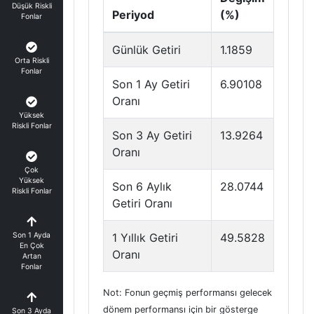
Düşük Riskli
Periyod
(%)
Fonlar
Günlük Getiri
1.1859
Orta Riskli
Fonlar
Son 1 Ay Getiri
6.90108
Oranı
Yüksek
Riskli Fonlar
Son 3 Ay Getiri
13.9264
Oranı
Çok
Yüksek
Son 6 Aylık
28.0744
Riskli Fonlar
Getiri Oranı
Son 1 Ayda
1 Yıllık Getiri
49.5828
En Çok
Oranı
Artan
Fonlar
Not: Fonun geçmiş performansı gelecek
dönem performansı için bir gösterge
Son 3 Ayda