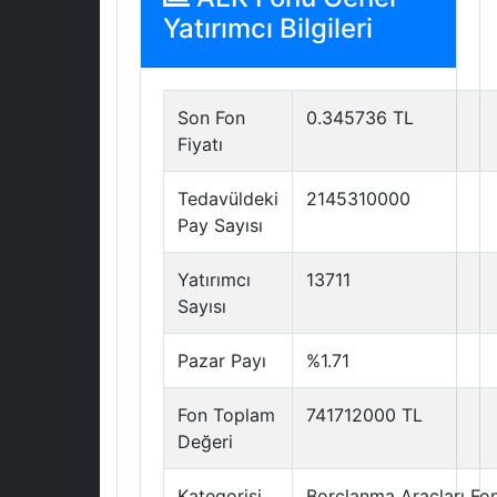
Yatırımcı Bilgileri
Son Fon
0.345736 TL
Fiyatı
Tedavüldeki
2145310000
Pay Sayısı
Yatırımcı
13711
Sayısı
Pazar Payı
%1.71
Fon Toplam
741712000 TL
Değeri
Kategorisi
Borçlanma Araçları Fo