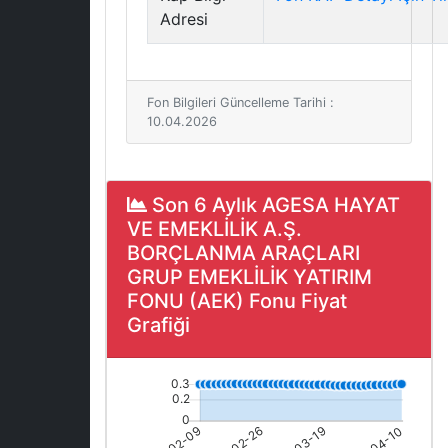
Adresi
Fon Bilgileri Güncelleme Tarihi :
10.04.2026
Son 6 Aylık AGESA HAYAT
VE EMEKLİLİK A.Ş.
BORÇLANMA ARAÇLARI
GRUP EMEKLİLİK YATIRIM
FONU (AEK) Fonu Fiyat
Grafiği