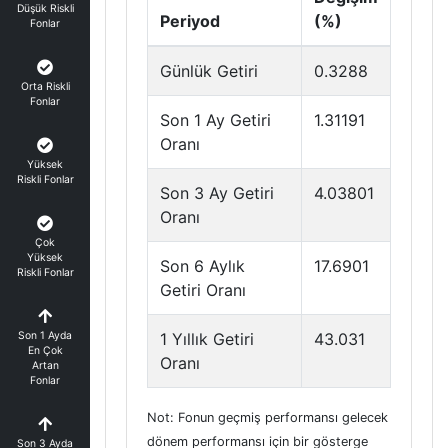
Düşük Riskli
Periyod
(%)
Fonlar
Günlük Getiri
0.3288
Orta Riskli
Fonlar
Son 1 Ay Getiri
1.31191
Oranı
Yüksek
Riskli Fonlar
Son 3 Ay Getiri
4.03801
Oranı
Çok
Yüksek
Son 6 Aylık
17.6901
Riskli Fonlar
Getiri Oranı
Son 1 Ayda
1 Yıllık Getiri
43.031
En Çok
Oranı
Artan
Fonlar
Not: Fonun geçmiş performansı gelecek
dönem performansı için bir gösterge
Son 3 Ayda