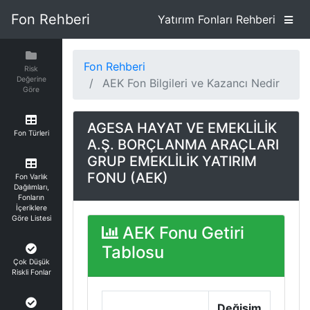
Fon Rehberi
Yatırım Fonları Rehberi
Fon Rehberi
Risk
Değerine
AEK Fon Bilgileri ve Kazancı Nedir
Göre
AGESA HAYAT VE EMEKLİLİK
Fon Türleri
A.Ş. BORÇLANMA ARAÇLARI
GRUP EMEKLİLİK YATIRIM
FONU (AEK)
Fon Varlık
Dağılımları,
Fonların
İçeriklere
Göre Listesi
AEK Fonu Getiri
Tablosu
Çok Düşük
Riskli Fonlar
Değişim