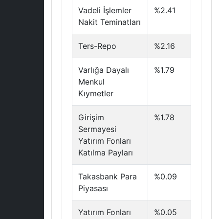
Vadeli İşlemler
%2.41
Nakit Teminatları
Ters-Repo
%2.16
Varlığa Dayalı
%1.79
Menkul
Kıymetler
Girişim
%1.78
Sermayesi
Yatırım Fonları
Katılma Payları
Takasbank Para
%0.09
Piyasası
Yatırım Fonları
%0.05