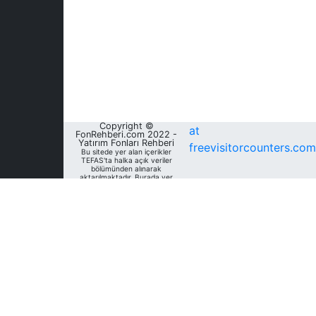
Copyright ©
at
FonRehberi.com 2022 -
Yatırım Fonları Rehberi
freevisitorcounters.com
Bu sitede yer alan içerikler
TEFAS'ta halka açık veriler
bölümünden alınarak
aktarılmaktadır. Burada yer
alan yatırım bilgi, yorum ve
tavsiyeleri yatırım danışmanlığı
kapsamında değildir. Bu
nedenle, sadece burada yer
alan bilgilere dayanılarak
yatırım kararı verilmesi
beklentilerinize uygun
sonuçlar doğurmayabilir. Fon
Rehberi, bu sitede yer alan
bilgilerin; doğru, yeterli,
eksiksiz ve güncel olduğunu
garanti etmemektedir.
Sitedeki fonlara ait tarihsel
veri, analiz ve raporlar, ilgili
fonların Fon Rehberi Veri
Tabanı'nda mevcut unvan,