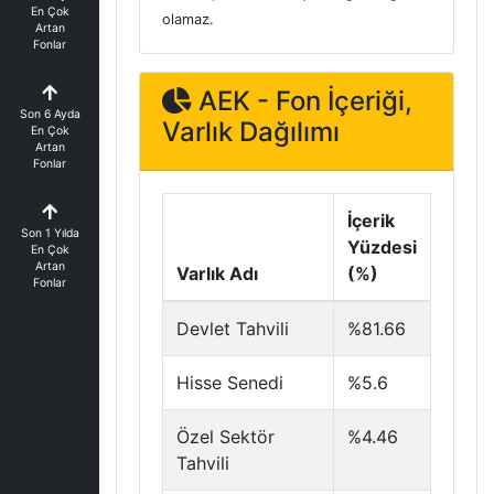
En Çok
olamaz.
Artan
Fonlar
AEK - Fon İçeriği,
Son 6 Ayda
Varlık Dağılımı
En Çok
Artan
Fonlar
İçerik
Son 1 Yılda
Yüzdesi
En Çok
Artan
Varlık Adı
(%)
Fonlar
Devlet Tahvili
%81.66
Hisse Senedi
%5.6
Özel Sektör
%4.46
Tahvili