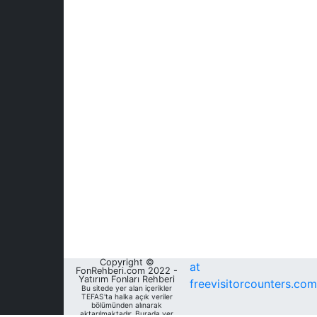
Copyright ©
at
FonRehberi.com 2022 -
Yatırım Fonları Rehberi
freevisitorcounters.com
Bu sitede yer alan içerikler
TEFAS'ta halka açık veriler
bölümünden alınarak
aktarılmaktadır. Burada yer