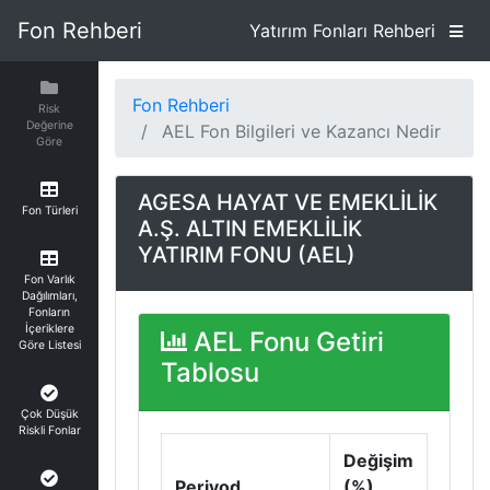
Fon Rehberi
Yatırım Fonları Rehberi
Fon Rehberi
Risk
Değerine
AEL Fon Bilgileri ve Kazancı Nedir
Göre
AGESA HAYAT VE EMEKLİLİK
Fon Türleri
A.Ş. ALTIN EMEKLİLİK
YATIRIM FONU (AEL)
Fon Varlık
Dağılımları,
Fonların
İçeriklere
AEL Fonu Getiri
Göre Listesi
Tablosu
Çok Düşük
Riskli Fonlar
Değişim
Periyod
(%)