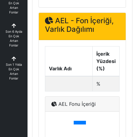
En Çok
Artan
Fonlar
AEL - Fon İçeriği,
Varlık Dağılımı
Son 6 Ayda
En Çok
Artan
Fonlar
İçerik
Yüzdesi
Son 1 Yılda
Varlık Adı
(%)
En Çok
Artan
Fonlar
%
AEL Fonu İçeriği