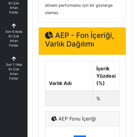
En Çok
dönem performansı için bir gösterge
Artan
Fonlar
olamaz.
Son 6 Ayda
AEP - Fon İçeriği,
En Çok
Artan
Varlık Dağılımı
Fonlar
Son 1 Yılda
İçerik
En Çok
Artan
Yüzdesi
Fonlar
Varlık Adı
(%)
%
AEP Fonu İçeriği