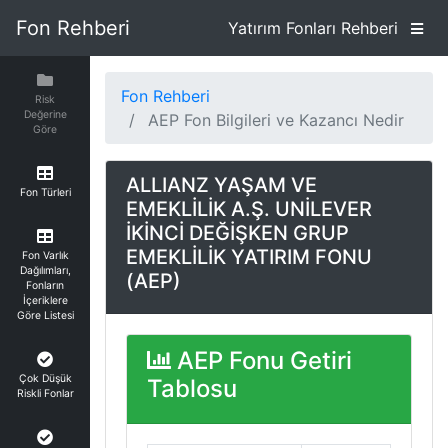
Fon Rehberi
Yatırım Fonları Rehberi
Fon Rehberi
Risk
Değerine
AEP Fon Bilgileri ve Kazancı Nedir
Göre
ALLIANZ YAŞAM VE
Fon Türleri
EMEKLİLİK A.Ş. UNİLEVER
İKİNCİ DEĞİŞKEN GRUP
EMEKLİLİK YATIRIM FONU
Fon Varlık
Dağılımları,
(AEP)
Fonların
İçeriklere
Göre Listesi
AEP Fonu Getiri
Çok Düşük
Tablosu
Riskli Fonlar