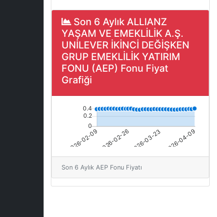
Son 6 Aylık ALLIANZ
YAŞAM VE EMEKLİLİK A.Ş.
UNİLEVER İKİNCİ DEĞİŞKEN
GRUP EMEKLİLİK YATIRIM
FONU (AEP) Fonu Fiyat
Grafiği
Son 6 Aylık AEP Fonu Fiyatı