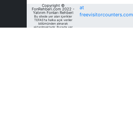
Copyright ©
at
FonRehberi.com 2022 -
Yatırım Fonları Rehberi
freevisitorcounters.com
Bu sitede yer alan içerikler
TEFAS'ta halka açık veriler
bölümünden alınarak
aktarılmaktadır. Burada yer
alan yatırım bilgi, yorum ve
tavsiyeleri yatırım danışmanlığı
kapsamında değildir. Bu
nedenle, sadece burada yer
alan bilgilere dayanılarak
yatırım kararı verilmesi
beklentilerinize uygun
sonuçlar doğurmayabilir. Fon
Rehberi, bu sitede yer alan
bilgilerin; doğru, yeterli,
eksiksiz ve güncel olduğunu
garanti etmemektedir.
Sitedeki fonlara ait tarihsel
veri, analiz ve raporlar, ilgili
fonların Fon Rehberi Veri
Tabanı'nda mevcut unvan,
kategori ve türler dikkate
alınarak sunulmakta olup
geçmiş dönem/ dönemlerdeki
unvan, kategori ve türleri
açısından farklılık gösterebilir.
Analizler geçmişe dönük tür
değişimleri dikkate alınmadan,
mevcut türler baz alınarak
oluşturulmaktadır. Bu sitede
yer alan bilgileri kullananlar;
bilgilerdeki eksiklik ve/veya
hatalardan dolayı Fon
Rehberi'nın sorumlu olmadığını