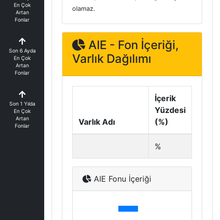
En Çok
olamaz.
Artan
Fonlar
AIE - Fon İçeriği,
Son 6 Ayda
Varlık Dağılımı
En Çok
Artan
Fonlar
İçerik
Son 1 Yılda
Yüzdesi
En Çok
Artan
Varlık Adı
(%)
Fonlar
%
AIE Fonu İçeriği