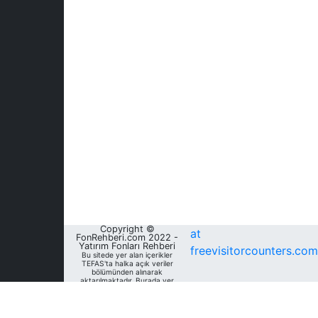
Copyright ©
at
FonRehberi.com 2022 -
Yatırım Fonları Rehberi
freevisitorcounters.com
Bu sitede yer alan içerikler
TEFAS'ta halka açık veriler
bölümünden alınarak
aktarılmaktadır. Burada yer
alan yatırım bilgi, yorum ve
tavsiyeleri yatırım danışmanlığı
kapsamında değildir. Bu
nedenle, sadece burada yer