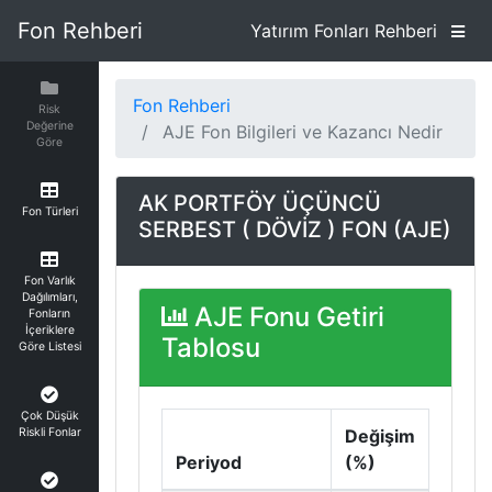
Fon Rehberi
Yatırım Fonları Rehberi
Fon Rehberi
Risk
Değerine
AJE Fon Bilgileri ve Kazancı Nedir
Göre
AK PORTFÖY ÜÇÜNCÜ
Fon Türleri
SERBEST ( DÖVİZ ) FON (AJE)
Fon Varlık
Dağılımları,
AJE Fonu Getiri
Fonların
İçeriklere
Tablosu
Göre Listesi
Çok Düşük
Riskli Fonlar
Değişim
Periyod
(%)