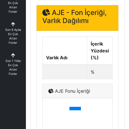
En Çok
Artan
AJE - Fon İçeriği,
Fonlar
Varlık Dağılımı
Son 6 Ayda
En Çok
Artan
Fonlar
İçerik
Yüzdesi
Varlık Adı
(%)
Son 1 Yılda
En Çok
Artan
%
Fonlar
AJE Fonu İçeriği