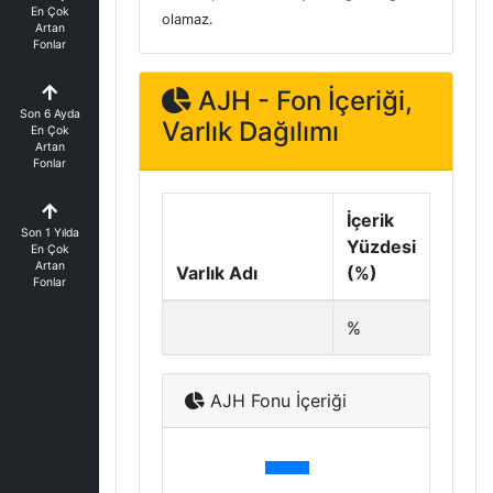
En Çok
olamaz.
Artan
Fonlar
AJH - Fon İçeriği,
Son 6 Ayda
Varlık Dağılımı
En Çok
Artan
Fonlar
İçerik
Son 1 Yılda
Yüzdesi
En Çok
Artan
Varlık Adı
(%)
Fonlar
%
AJH Fonu İçeriği