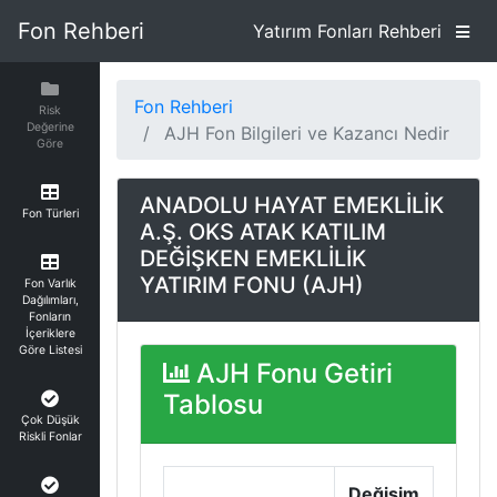
Fon Rehberi
Yatırım Fonları Rehberi
Fon Rehberi
Risk
Değerine
AJH Fon Bilgileri ve Kazancı Nedir
Göre
ANADOLU HAYAT EMEKLİLİK
Fon Türleri
A.Ş. OKS ATAK KATILIM
DEĞİŞKEN EMEKLİLİK
YATIRIM FONU (AJH)
Fon Varlık
Dağılımları,
Fonların
İçeriklere
Göre Listesi
AJH Fonu Getiri
Tablosu
Çok Düşük
Riskli Fonlar
Değişim