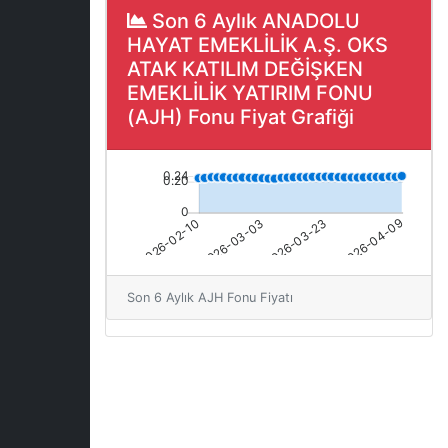
Son 6 Aylık ANADOLU
HAYAT EMEKLİLİK A.Ş. OKS
ATAK KATILIM DEĞİŞKEN
EMEKLİLİK YATIRIM FONU
(AJH) Fonu Fiyat Grafiği
Son 6 Aylık AJH Fonu Fiyatı