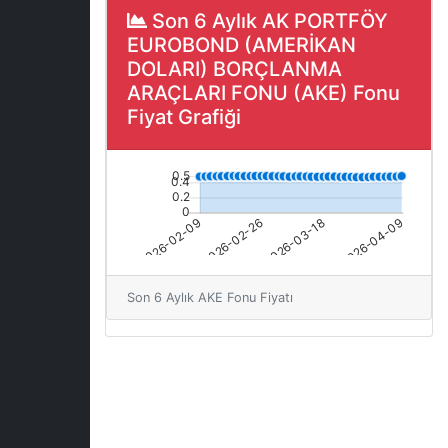
Son 6 Aylık AK PORTFÖY
EUROBOND (AMERİKAN
DOLARI) BORÇLANMA
ARAÇLARI FONU (AKE) Fonu
Fiyat Grafiği
Son 6 Aylık AKE Fonu Fiyatı