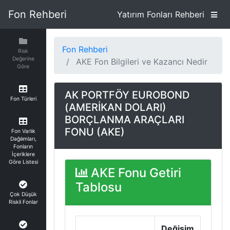
Fon Rehberi
Yatırım Fonları Rehberi
Fon Rehberi
Risk
Değerine
AKE Fon Bilgileri ve Kazancı Nedir
Göre
AK PORTFÖY EUROBOND
Fon Türleri
(AMERİKAN DOLARI)
BORÇLANMA ARAÇLARI
FONU (AKE)
Fon Varlık
Dağılımları,
Fonların
İçeriklere
Göre Listesi
AKE Fonu Getiri
Tablosu
Çok Düşük
Riskli Fonlar
Değişim