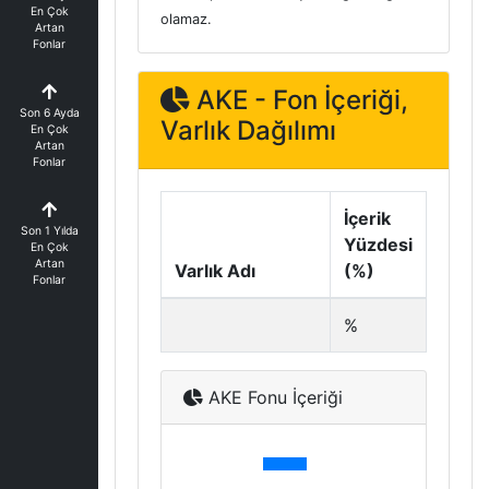
En Çok
olamaz.
Artan
Fonlar
AKE - Fon İçeriği,
Son 6 Ayda
Varlık Dağılımı
En Çok
Artan
Fonlar
İçerik
Son 1 Yılda
Yüzdesi
En Çok
Artan
Varlık Adı
(%)
Fonlar
%
AKE Fonu İçeriği