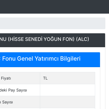
NU (HİSSE SENEDİ YOĞUN FON) (ALC)
Fonu Genel Yatırımcı Bilgileri
Fiyatı
TL
deki Pay Sayısı
ı Sayısı