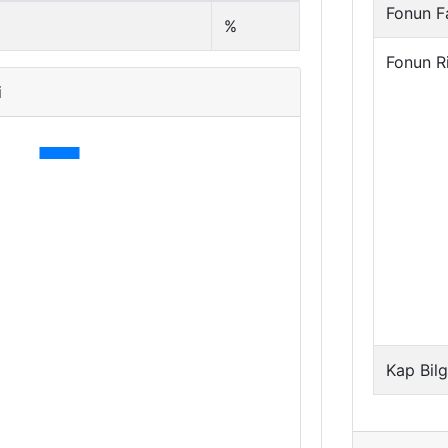
Fonun Fa
%
Fonun R
i
Kap Bilg