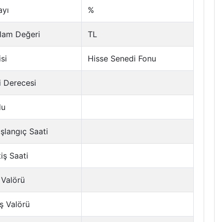
ayı
%
lam Değeri
TL
si
Hisse Senedi Fonu
i Derecesi
du
şlangıç Saati
tiş Saati
 Valörü
ş Valörü