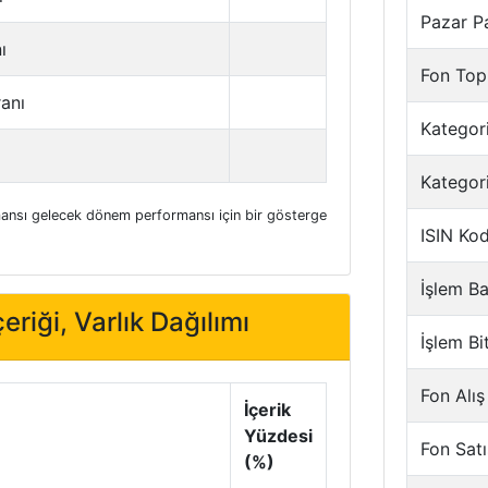
Pazar P
ı
Fon Top
ranı
Kategori
Kategor
nsı gelecek dönem performansı için bir gösterge
ISIN Ko
İşlem Ba
eriği, Varlık Dağılımı
İşlem Bi
Fon Alış
İçerik
Yüzdesi
Fon Satı
(%)