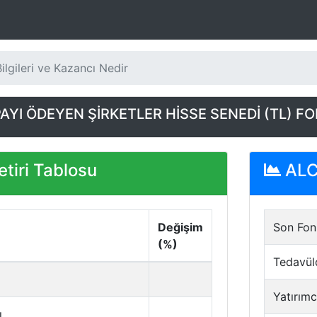
lgileri ve Kazancı Nedir
AYI ÖDEYEN ŞİRKETLER HİSSE SENEDİ (TL) FO
tiri Tablosu
ALC 
Değişim
Son Fon 
(%)
Tedavül
Yatırımc
ı