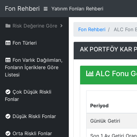
Fon Rehberi
Yatırım Fonları Rehberi
Risk Değerine Göre
Fon Rehberi
ALC Fon Bi
Fon Türleri
AK PORTFÖY KAR P
Fon Varlık Dağılımları,
Fonların İçeriklere Göre
ALC Fonu Ge
Listesi
Çok Düşük Riskli
Fonlar
Periyod
Düşük Riskli Fonlar
Günlük Getiri
Orta Riskli Fonlar
Son 1 Ay Getiri Oran