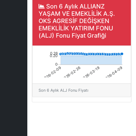
Son 6 Aylık ALLIANZ
YAŞAM VE EMEKLİLİK A.Ş.
OKS AGRESİF DEĞİŞKEN
EMEKLİLİK YATIRIM FONU
(ALJ) Fonu Fiyat Grafiği
Son 6 Aylık ALJ Fonu Fiyatı