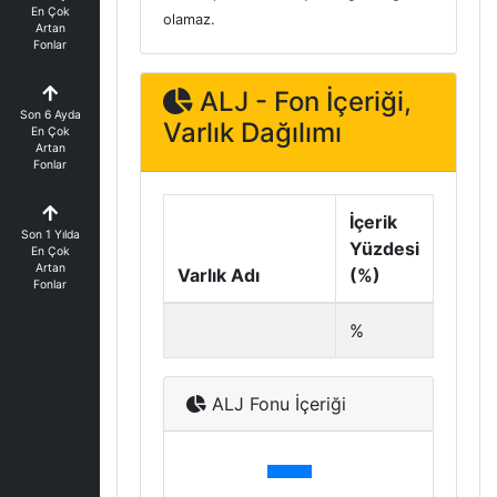
En Çok
olamaz.
Artan
Fonlar
ALJ - Fon İçeriği,
Son 6 Ayda
Varlık Dağılımı
En Çok
Artan
Fonlar
İçerik
Son 1 Yılda
Yüzdesi
En Çok
Artan
Varlık Adı
(%)
Fonlar
%
ALJ Fonu İçeriği