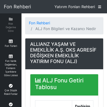
Fon Rehberi
Yatırım Fonları Rehberi
Fon Rehberi
Risk
Değerine
ALJ Fon Bilgileri ve Kazancı Nedir
Göre
ALLIANZ YAŞAM VE
Fon Türleri
EMEKLİLİK A.Ş. OKS AGRESİF
DEĞİŞKEN EMEKLİLİK
YATIRIM FONU (ALJ)
Fon Varlık
Dağılımları,
Fonların
İçeriklere
Göre Listesi
ALJ Fonu Getiri
Tablosu
Çok Düşük
Riskli Fonlar
Değişim