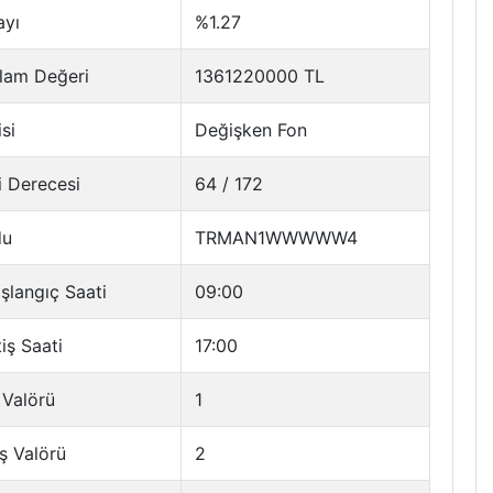
ayı
%1.27
lam Değeri
1361220000 TL
si
Değişken Fon
i Derecesi
64 / 172
du
TRMAN1WWWWW4
şlangıç Saati
09:00
tiş Saati
17:00
 Valörü
1
ş Valörü
2