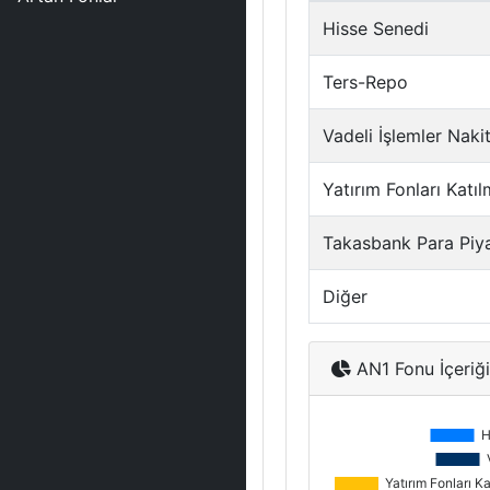
Hisse Senedi
Ters-Repo
Vadeli İşlemler Naki
Yatırım Fonları Katıl
Takasbank Para Piy
Diğer
AN1 Fonu İçeriği