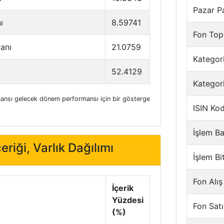
Pazar P
ı
8.59741
Fon Top
ranı
21.0759
Kategori
52.4129
Kategor
nsı gelecek dönem performansı için bir gösterge
ISIN Ko
İşlem Ba
eriği, Varlık Dağılımı
İşlem Bi
Fon Alış
İçerik
Yüzdesi
Fon Satı
(%)