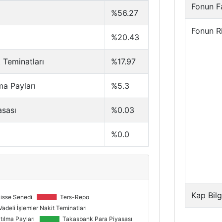
Fonun Fa
%56.27
Fonun R
%20.43
t Teminatları
%17.97
ma Payları
%5.3
asası
%0.03
%0.0
Kap Bilg