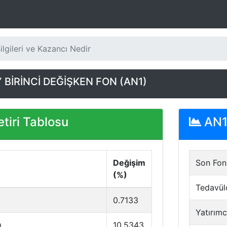
lgileri ve Kazancı Nedir
 BİRİNCİ DEĞİŞKEN FON (AN1)
tiri Tablosu
AN1 
Değişim
Son Fon 
(%)
Tedavül
0.7133
Yatırımc
ı
10.5343