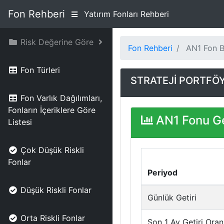
Fon Rehberi
Yatırım Fonları Rehberi
Risk Değerine Göre
Fon Rehberi
AN1 Fon Bi
Fon Türleri
STRATEJİ PORTFÖY
Fon Varlık Dağılımları,
Fonların İçeriklere Göre
AN1 Fonu Ge
Listesi
Çok Düşük Riskli
Fonlar
Periyod
Düşük Riskli Fonlar
Günlük Getiri
Orta Riskli Fonlar
Son 1 Ay Getiri Oran