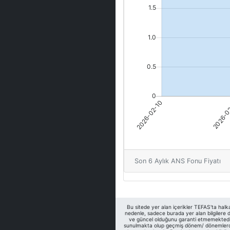
Son 6 Aylık ANS Fonu Fiyatı
Bu sitede yer alan içerikler TEFAS'ta halk
nedenle, sadece burada yer alan bilgilere da
ve güncel olduğunu garanti etmemektedir. S
sunulmakta olup geçmiş dönem/ dönemlerdeki 