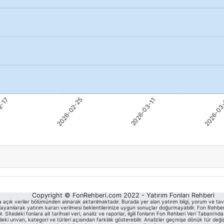
Copyright © FonRehberi.com 2022 - Yatırım Fonları Rehberi
a açık veriler bölümünden alınarak aktarılmaktadır. Burada yer alan yatırım bilgi, yorum ve tav
yanılarak yatırım kararı verilmesi beklentilerinize uygun sonuçlar doğurmayabilir. Fon Rehberi, 
itedeki fonlara ait tarihsel veri, analiz ve raporlar, ilgili fonların Fon Rehberi Veri Tabanı'n
unvan, kategori ve türleri açısından farklılık gösterebilir. Analizler geçmişe dönük tür deği