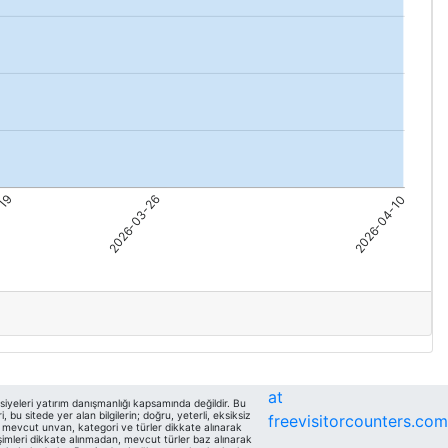
at
siyeleri yatırım danışmanlığı kapsamında değildir. Bu
bu sitede yer alan bilgilerin; doğru, yeterli, eksiksiz
freevisitorcounters.com
da mevcut unvan, kategori ve türler dikkate alınarak
şimleri dikkate alınmadan, mevcut türler baz alınarak