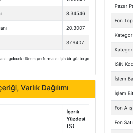
Pazar P
ı
8.34546
Fon Top
ranı
20.3007
Kategori
37.6407
Kategor
nsı gelecek dönem performansı için bir gösterge
ISIN Ko
İşlem Ba
eriği, Varlık Dağılımı
İşlem Bi
Fon Alış
İçerik
Yüzdesi
Fon Satı
(%)