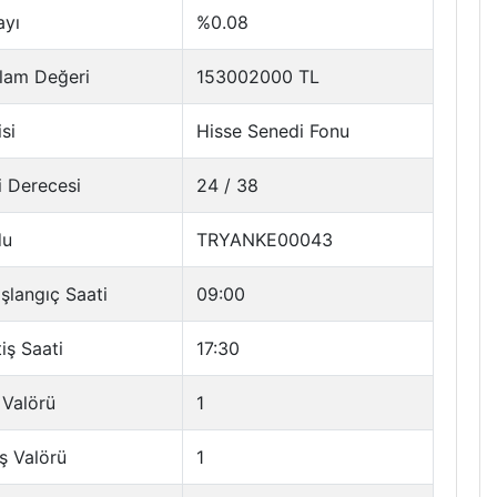
ayı
%0.08
lam Değeri
153002000 TL
si
Hisse Senedi Fonu
i Derecesi
24 / 38
du
TRYANKE00043
şlangıç Saati
09:00
tiş Saati
17:30
 Valörü
1
ş Valörü
1