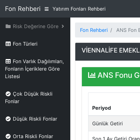
Fon Rehberi
Yatırım Fonları Rehberi
Risk Değerine Göre
Fon Rehberi
ANS Fon Bi
Fon Türleri
VİENNALİFE EMEKLİ
Fon Varlık Dağılımları,
Fonların İçeriklere Göre
ANS Fonu Ge
Listesi
Çok Düşük Riskli
Fonlar
Periyod
Düşük Riskli Fonlar
Günlük Getiri
Orta Riskli Fonlar
Son 1 Ay Getiri Oran