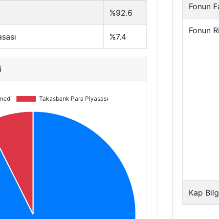
Fonun Fa
%92.6
Fonun R
asası
%7.4
i
Kap Bilg