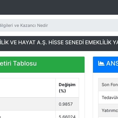
lgileri ve Kazancı Nedir
LİK VE HAYAT A.Ş. HİSSE SENEDİ EMEKLİLİK 
tiri Tablosu
ANS 
Değişim
Son Fon 
(%)
Tedavül
0.9857
Yatırımc
ı
5.66024