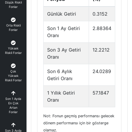
Düşük Riskli
Fonlar
Günlük Getiri
0.3152
Orta Riskli
Son 1 Ay Getiri
2.88364
Fonlar
Oranı
Yüksek
Son 3 Ay Getiri
12.2212
Riskli Fonlar
Oranı
Son 6 Aylık
24.0289
Çok
Yüksek
Getiri Oranı
Riskli Fonlar
1 Yıllık Getiri
57.1847
Son 1 Ayda
Oranı
En Çok
Artan
Fonlar
Not: Fonun geçmiş performansı gelecek
dönem performansı için bir gösterge
olamaz.
Son 3 Ayda