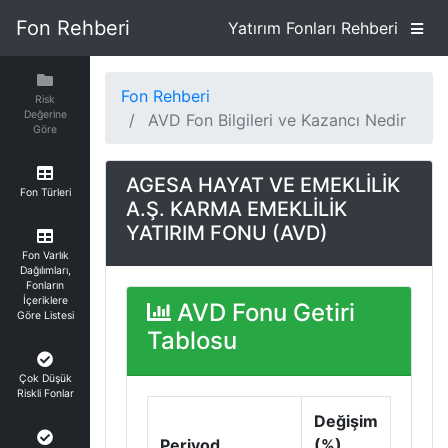
Fon Rehberi
Yatırım Fonları Rehberi
Fon Rehberi
Risk
Değerine
AVD Fon Bilgileri ve Kazancı Nedir
Göre
AGESA HAYAT VE EMEKLİLİK
Fon Türleri
A.Ş. KARMA EMEKLİLİK
YATIRIM FONU (AVD)
Fon Varlık
Dağılımları,
Fonların
İçeriklere
AVD Fonu Getiri
Göre Listesi
Tablosu
Çok Düşük
Riskli Fonlar
Değişim
Periyod
(%)