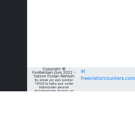
Copyright ©
at
FonRehberi.com 2022 -
Yatırım Fonları Rehberi
freevisitorcounters.com
Bu sitede yer alan içerikler
TEFAS'ta halka açık veriler
bölümünden alınarak
aktarılmaktadır. Burada yer
alan yatırım bilgi, yorum ve
tavsiyeleri yatırım danışmanlığı
kapsamında değildir. Bu
nedenle, sadece burada yer
alan bilgilere dayanılarak
yatırım kararı verilmesi
beklentilerinize uygun
sonuçlar doğurmayabilir. Fon
Rehberi, bu sitede yer alan
bilgilerin; doğru, yeterli,
eksiksiz ve güncel olduğunu
garanti etmemektedir.