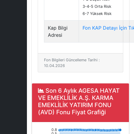
3-4-5 Orta Risk
6-7 Yüksek Risk
Kap Bilgi
Fon KAP Detayı İçin Tı
Adresi
Fon Bilgileri Güncelleme Tarihi :
10.04.2026
Son 6 Aylık AGESA HAYAT
VE EMEKLİLİK A.Ş. KARMA
EMEKLİLİK YATIRIM FONU
(AVD) Fonu Fiyat Grafiği