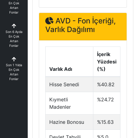
En Çok
Artan
Fonlar
AVD - Fon İçeriği,
Varlık Dağılımı
Son 6 Ayda
En Çok
Artan
Fonlar
İçerik
Yüzdesi
Son 1 Yılda
Varlık Adı
(%)
En Çok
Artan
Fonlar
Hisse Senedi
%40.82
Kıymetli
%24.72
Madenler
Hazine Bonosu
%15.63
Devlet Tahvili
%5.0