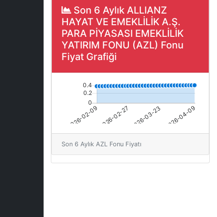
Son 6 Aylık ALLIANZ
HAYAT VE EMEKLİLİK A.Ş.
PARA PİYASASI EMEKLİLİK
YATIRIM FONU (AZL) Fonu
Fiyat Grafiği
Son 6 Aylık AZL Fonu Fiyatı