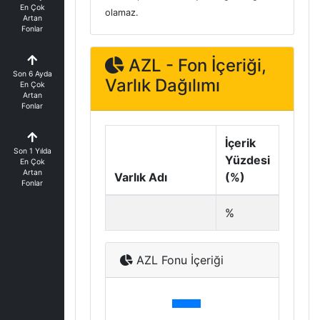
En Çok
olamaz.
Artan
Fonlar
AZL - Fon İçeriği,
Son 6 Ayda
Varlık Dağılımı
En Çok
Artan
Fonlar
İçerik
Son 1 Yılda
Yüzdesi
En Çok
Artan
Varlık Adı
(%)
Fonlar
%
AZL Fonu İçeriği