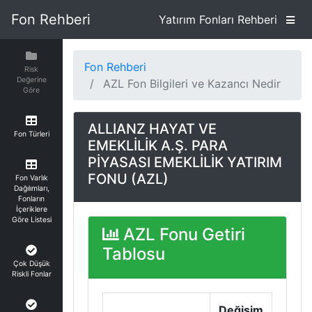
Fon Rehberi
Yatırım Fonları Rehberi
Fon Rehberi
Risk
Değerine
AZL Fon Bilgileri ve Kazancı Nedir
Göre
ALLIANZ HAYAT VE
Fon Türleri
EMEKLİLİK A.Ş. PARA
PİYASASI EMEKLİLİK YATIRIM
FONU (AZL)
Fon Varlık
Dağılımları,
Fonların
İçeriklere
Göre Listesi
AZL Fonu Getiri
Tablosu
Çok Düşük
Riskli Fonlar
Değişim