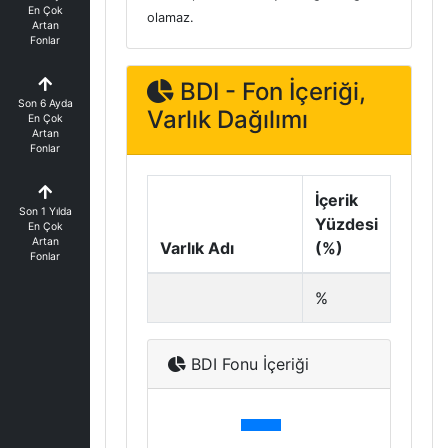
En Çok
olamaz.
Artan
Fonlar
BDI - Fon İçeriği,
Son 6 Ayda
Varlık Dağılımı
En Çok
Artan
Fonlar
İçerik
Son 1 Yılda
Yüzdesi
En Çok
Artan
Varlık Adı
(%)
Fonlar
%
BDI Fonu İçeriği