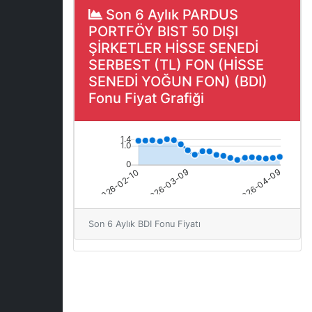
Son 6 Aylık PARDUS
PORTFÖY BIST 50 DIŞI
ŞİRKETLER HİSSE SENEDİ
SERBEST (TL) FON (HİSSE
SENEDİ YOĞUN FON) (BDI)
Fonu Fiyat Grafiği
Son 6 Aylık BDI Fonu Fiyatı