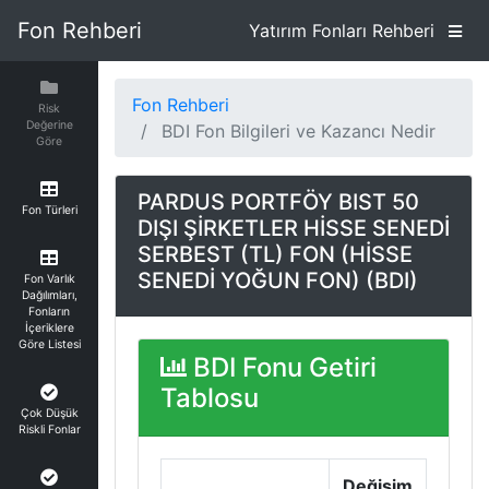
Fon Rehberi
Yatırım Fonları Rehberi
Fon Rehberi
Risk
Değerine
BDI Fon Bilgileri ve Kazancı Nedir
Göre
PARDUS PORTFÖY BIST 50
Fon Türleri
DIŞI ŞİRKETLER HİSSE SENEDİ
SERBEST (TL) FON (HİSSE
SENEDİ YOĞUN FON) (BDI)
Fon Varlık
Dağılımları,
Fonların
İçeriklere
Göre Listesi
BDI Fonu Getiri
Tablosu
Çok Düşük
Riskli Fonlar
Değişim