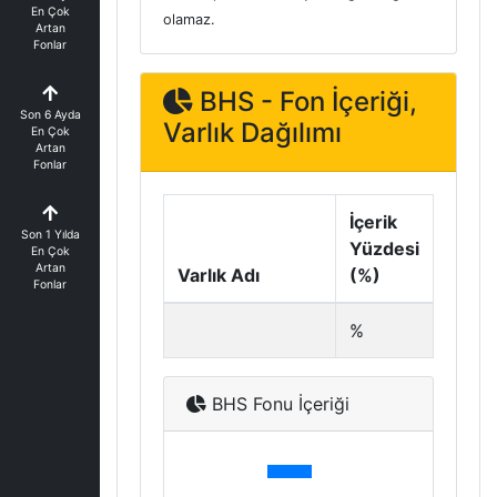
En Çok
olamaz.
Artan
Fonlar
BHS - Fon İçeriği,
Son 6 Ayda
Varlık Dağılımı
En Çok
Artan
Fonlar
İçerik
Son 1 Yılda
Yüzdesi
En Çok
Artan
Varlık Adı
(%)
Fonlar
%
BHS Fonu İçeriği