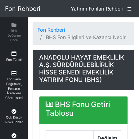
Fon Rehberi
Yatırım Fonları Rehberi
Fon Rehberi
Risk
Değerine
BHS Fon Bilgileri ve Kazancı Nedir
Göre
ANADOLU HAYAT EMEKLİLİK
Fon Türleri
A.Ş. SÜRDÜRÜLEBİLİRLİK
HİSSE SENEDİ EMEKLİLİK
YATIRIM FONU (BHS)
Fon Varlık
Dağılımları,
Fonların
İçeriklere
Göre Listesi
BHS Fonu Getiri
Tablosu
Çok Düşük
Riskli Fonlar
Değişim