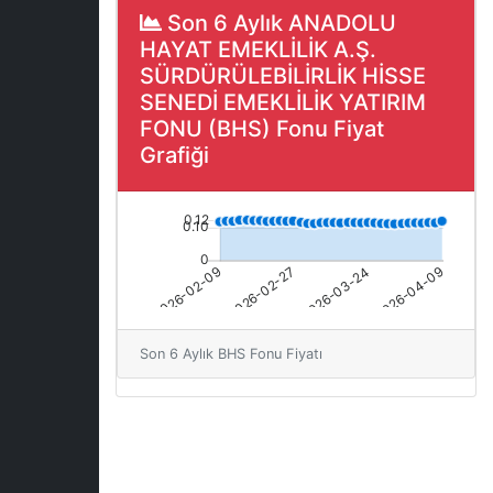
Son 6 Aylık ANADOLU
HAYAT EMEKLİLİK A.Ş.
SÜRDÜRÜLEBİLİRLİK HİSSE
SENEDİ EMEKLİLİK YATIRIM
FONU (BHS) Fonu Fiyat
Grafiği
Son 6 Aylık BHS Fonu Fiyatı