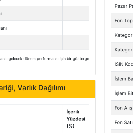
Pazar P
ı
Fon Top
ranı
Kategori
Kategor
nsı gelecek dönem performansı için bir gösterge
ISIN Ko
İşlem Ba
riği, Varlık Dağılımı
İşlem Bi
Fon Alış
İçerik
Yüzdesi
Fon Satı
(%)