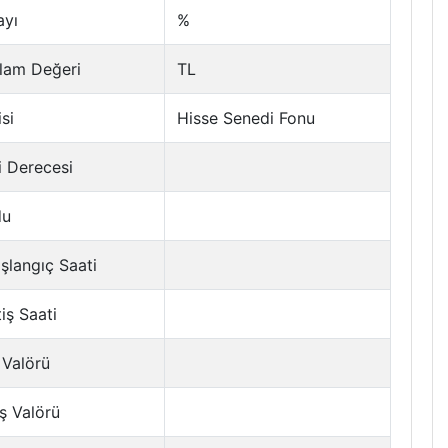
ayı
%
lam Değeri
TL
si
Hisse Senedi Fonu
i Derecesi
du
şlangıç Saati
tiş Saati
 Valörü
ş Valörü