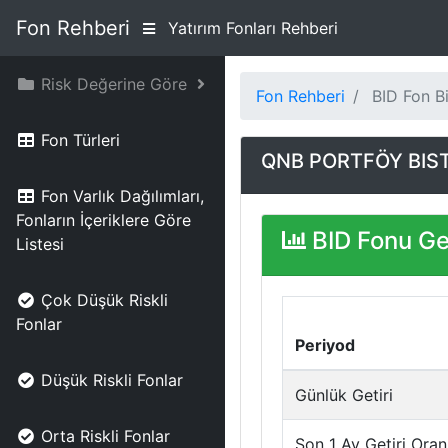
Fon Rehberi
Yatırım Fonları Rehberi
Risk Değerine Göre
Fon Rehberi
BID Fon Bi
Fon Türleri
QNB PORTFÖY BIST 
Fon Varlık Dağılımları,
Fonların İçeriklere Göre
BID Fonu Get
Listesi
Çok Düşük Riskli
Fonlar
Periyod
Düşük Riskli Fonlar
Günlük Getiri
Orta Riskli Fonlar
Son 1 Ay Getiri Oran