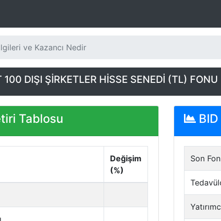
lgileri ve Kazancı Nedir
100 DIŞI ŞİRKETLER HİSSE SENEDİ (TL) FONU
iri Tablosu
BID 
Değişim
Son Fon 
(%)
Tedavül
Yatırımc
ı