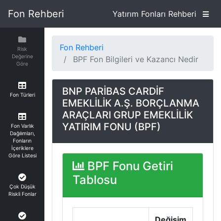
Fon Rehberi
Yatırım Fonları Rehberi
Fon Rehberi
Risk
Değerine
BPF Fon Bilgileri ve Kazancı Nedir
Göre
BNP PARİBAS CARDİF
Fon Türleri
EMEKLİLİK A.Ş. BORÇLANMA
ARAÇLARI GRUP EMEKLİLİK
YATIRIM FONU (BPF)
Fon Varlık
Dağılımları,
Fonların
İçeriklere
Göre Listesi
BPF Fonu Getiri
Tablosu
Çok Düşük
Riskli Fonlar
Değişim