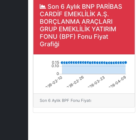
Son 6 Aylık BNP PARİBAS
CARDİF EMEKLİLİK A.Ş.
BORÇLANMA ARAÇLARI
GRUP EMEKLİLİK YATIRIM
FONU (BPF) Fonu Fiyat
Grafiği
Son 6 Aylık BPF Fonu Fiyatı