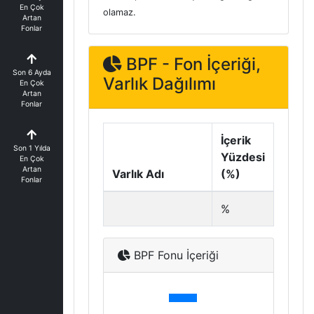
En Çok
olamaz.
Artan
Fonlar
BPF - Fon İçeriği,
Son 6 Ayda
Varlık Dağılımı
En Çok
Artan
Fonlar
İçerik
Son 1 Yılda
Yüzdesi
En Çok
Artan
Varlık Adı
(%)
Fonlar
%
BPF Fonu İçeriği