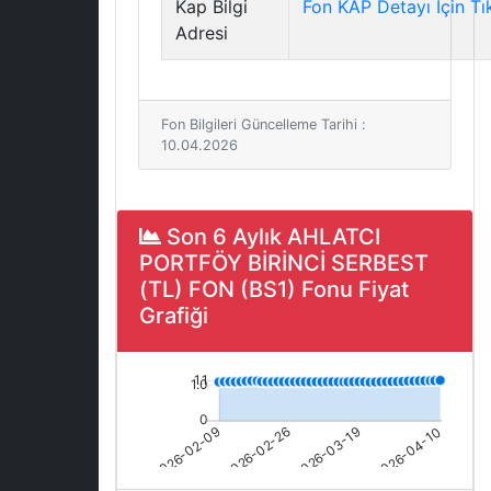
Kap Bilgi
Fon KAP Detayı İçin Tı
Adresi
Fon Bilgileri Güncelleme Tarihi :
10.04.2026
Son 6 Aylık AHLATCI
PORTFÖY BİRİNCİ SERBEST
(TL) FON (BS1) Fonu Fiyat
Grafiği