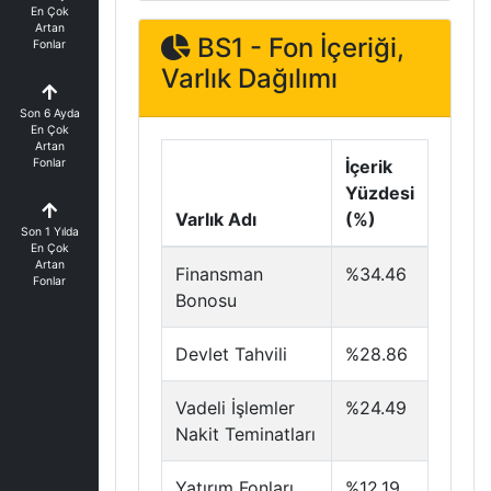
En Çok
Artan
BS1 - Fon İçeriği,
Fonlar
Varlık Dağılımı
Son 6 Ayda
En Çok
Artan
Fonlar
İçerik
Yüzdesi
Varlık Adı
(%)
Son 1 Yılda
En Çok
Artan
Finansman
%34.46
Fonlar
Bonosu
Devlet Tahvili
%28.86
Vadeli İşlemler
%24.49
Nakit Teminatları
Yatırım Fonları
%12.19