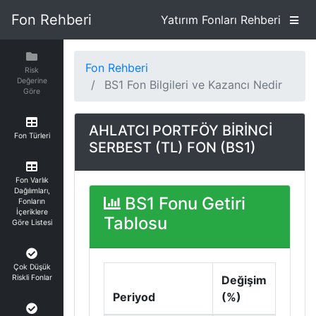
Fon Rehberi
Yatırım Fonları Rehberi
Fon Rehberi
Risk
Değerine
BS1 Fon Bilgileri ve Kazancı Nedir
Göre
AHLATCI PORTFÖY BİRİNCİ
Fon Türleri
SERBEST (TL) FON (BS1)
Fon Varlık
Dağılımları,
BS1 Fonu Getiri
Fonların
İçeriklere
Tablosu
Göre Listesi
Çok Düşük
Riskli Fonlar
Değişim
Periyod
(%)