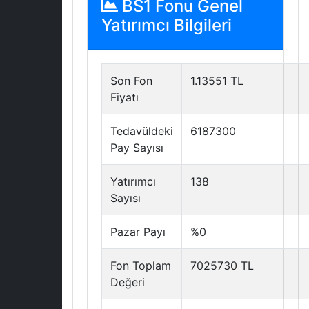
BS1 Fonu Genel
Yatırımcı Bilgileri
Son Fon
1.13551 TL
Fiyatı
Tedavüldeki
6187300
Pay Sayısı
Yatırımcı
138
Sayısı
Pazar Payı
%0
Fon Toplam
7025730 TL
Değeri