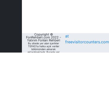
Copyright ©
at
FonRehberi.com 2022 -
Yatırım Fonları Rehberi
freevisitorcounters.com
Bu sitede yer alan içerikler
TEFAS'ta halka açık veriler
bölümünden alınarak
aktarılmaktadır. Burada yer
alan yatırım bilgi, yorum ve
tavsiyeleri yatırım danışmanlığı
kapsamında değildir. Bu
nedenle, sadece burada yer
alan bilgilere dayanılarak
yatırım kararı verilmesi
beklentilerinize uygun
sonuçlar doğurmayabilir. Fon
Rehberi, bu sitede yer alan
bilgilerin; doğru, yeterli,
eksiksiz ve güncel olduğunu
garanti etmemektedir.
Sitedeki fonlara ait tarihsel
veri, analiz ve raporlar, ilgili
fonların Fon Rehberi Veri
Tabanı'nda mevcut unvan,
kategori ve türler dikkate
alınarak sunulmakta olup
geçmiş dönem/ dönemlerdeki