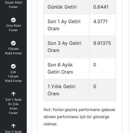
Düşük Riskli
Günlük Getiri
0.6441
Fonlar
Son 1 Ay Getiri
4.3771
Orta Riskli
Oranı
Fonlar
Son 3 Ay Getiri
9.91375
Yüksek
Oranı
Riskli Fonlar
Son 6 Aylık
0
Getiri Oranı
Çok
Yüksek
Riskli Fonlar
1 Yıllık Getiri
0
Oranı
Son 1 Ayda
En Çok
Artan
Not: Fonun geçmiş performansı gelecek
Fonlar
dönem performansı için bir gösterge
olamaz.
Son 3 Ayda