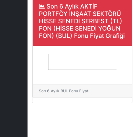
Son 6 Aylık AKTİF
PORTFÖY İNŞAAT SEKTÖRÜ
HİSSE SENEDİ SERBEST (TL)
FON (HİSSE SENEDİ YOĞUN
FON) (BUL) Fonu Fiyat Grafiği
Son 6 Aylık BUL Fonu Fiyatı