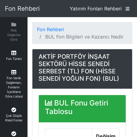
Fon Rehberi
Yatırım Fonları Rehberi
Fon Rehberi
Risk
Değerine
BUL Fon Bilgileri ve Kazancı Nedir
Göre
AKTİF PORTFÖY İNŞAAT
Fon Türleri
SEKTÖRÜ HİSSE SENEDİ
SERBEST (TL) FON (HİSSE
SENEDİ YOĞUN FON) (BUL)
Fon Varlık
Dağılımları,
Fonların
İçeriklere
Göre Listesi
BUL Fonu Getiri
Tablosu
Çok Düşük
Riskli Fonlar
Değişim