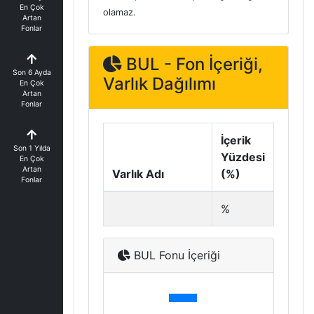
En Çok
olamaz.
Artan
Fonlar
BUL - Fon İçeriği,
Son 6 Ayda
Varlık Dağılımı
En Çok
Artan
Fonlar
İçerik
Son 1 Yılda
Yüzdesi
En Çok
Artan
Varlık Adı
(%)
Fonlar
%
BUL Fonu İçeriği