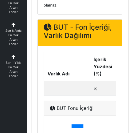
En Çok
olamaz.
Artan
Fonlar
BUT - Fon İçeriği,
Son 6 Ayda
Varlık Dağılımı
En Çok
Artan
Fonlar
İçerik
Son 1 Yılda
Yüzdesi
En Çok
Artan
Varlık Adı
(%)
Fonlar
%
BUT Fonu İçeriği