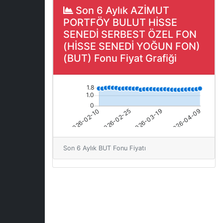
Son 6 Aylık AZİMUT
PORTFÖY BULUT HİSSE
SENEDİ SERBEST ÖZEL FON
(HİSSE SENEDİ YOĞUN FON)
(BUT) Fonu Fiyat Grafiği
Son 6 Aylık BUT Fonu Fiyatı