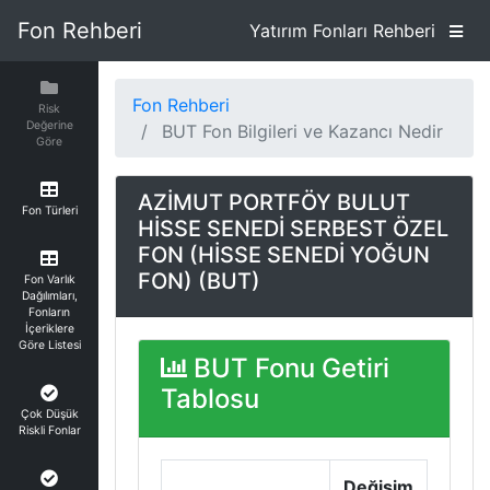
Fon Rehberi
Yatırım Fonları Rehberi
Fon Rehberi
Risk
Değerine
BUT Fon Bilgileri ve Kazancı Nedir
Göre
AZİMUT PORTFÖY BULUT
Fon Türleri
HİSSE SENEDİ SERBEST ÖZEL
FON (HİSSE SENEDİ YOĞUN
FON) (BUT)
Fon Varlık
Dağılımları,
Fonların
İçeriklere
Göre Listesi
BUT Fonu Getiri
Tablosu
Çok Düşük
Riskli Fonlar
Değişim