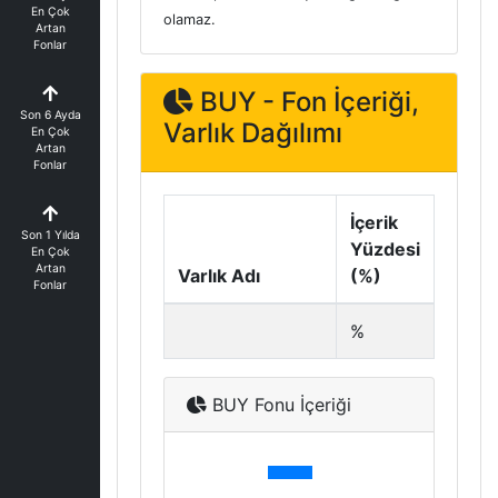
En Çok
olamaz.
Artan
Fonlar
BUY - Fon İçeriği,
Son 6 Ayda
Varlık Dağılımı
En Çok
Artan
Fonlar
İçerik
Son 1 Yılda
Yüzdesi
En Çok
Artan
Varlık Adı
(%)
Fonlar
%
BUY Fonu İçeriği