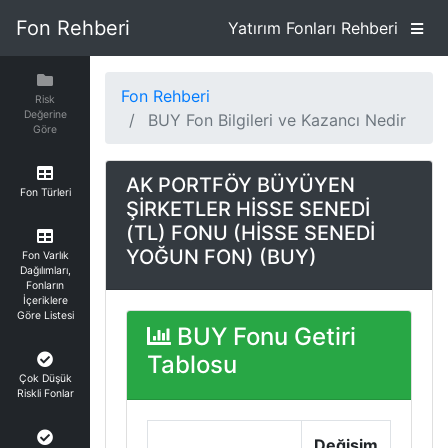
Fon Rehberi
Yatırım Fonları Rehberi
Fon Rehberi
Risk
Değerine
BUY Fon Bilgileri ve Kazancı Nedir
Göre
AK PORTFÖY BÜYÜYEN
Fon Türleri
ŞİRKETLER HİSSE SENEDİ
(TL) FONU (HİSSE SENEDİ
YOĞUN FON) (BUY)
Fon Varlık
Dağılımları,
Fonların
İçeriklere
Göre Listesi
BUY Fonu Getiri
Tablosu
Çok Düşük
Riskli Fonlar
Değişim