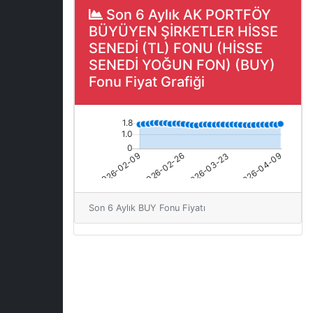
Son 6 Aylık AK PORTFÖY
BÜYÜYEN ŞİRKETLER HİSSE
SENEDİ (TL) FONU (HİSSE
SENEDİ YOĞUN FON) (BUY)
Fonu Fiyat Grafiği
Son 6 Aylık BUY Fonu Fiyatı