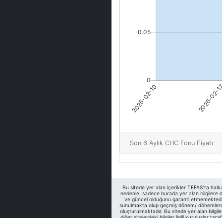
Son 6 Aylık CHC Fonu Fiyatı
Bu sitede yer alan içerikler TEFAS'ta halk
nedenle, sadece burada yer alan bilgilere da
ve güncel olduğunu garanti etmemektedir. S
sunulmakta olup geçmiş dönem/ dönemlerdeki 
oluşturulmaktadır. Bu sitede yer alan bilgil
diğer sitelerdeki bilgiler ilgili kuruluşlar