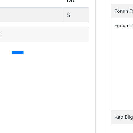
(%)
Fonun Fa
%
Fonun R
i
Kap Bilg