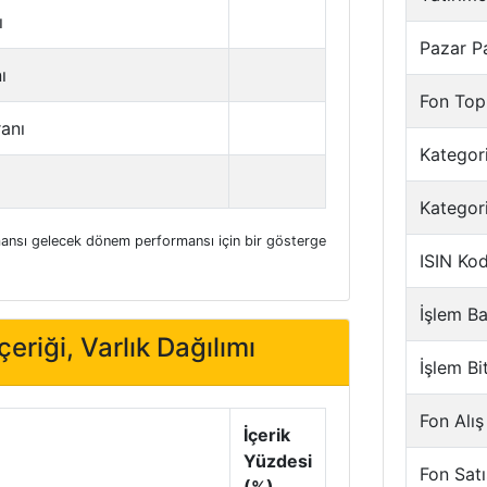
ı
Pazar P
ı
Fon Top
ranı
Kategori
Kategor
nsı gelecek dönem performansı için bir gösterge
ISIN Ko
İşlem Ba
eriği, Varlık Dağılımı
İşlem Bi
Fon Alış
İçerik
Yüzdesi
Fon Satı