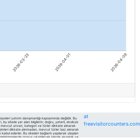
at
siyeleri yatırım danışmanlığı kapsamında değildir. Bu
bu sitede yer alan bilgilerin; doğru, yeterli, eksiksiz
freevisitorcounters.com
da mevcut unvan, kategori ve türler dikkate alınarak
şimleri dikkate alınmadan, mevcut türler baz alınarak
ı kabul ederler. Bu siteden bağlantı yapılarak ulaşılan
n geliştirmelerde ortaya çıkabilecek teknik aksaklık ve