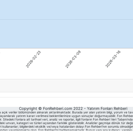
Copyright © FonRehberi.com 2022 - Yatırım Fonları Rehberi
a açık veriler bölümünden alınarak aktarılmaktadır. Burada yer alan yatırım bilgi, yorum ve tav
yanılarak yatırım kararı verilmesi beklentilerinize uygun sonuçlar doğurmayabilir. Fon Rehberi, 
itedeki fonlara ait tarihsel veri, analiz ve raporlar, ilgili fonların Fon Rehberi Veri Tabanı'n
unvan, kategori ve türleri açısından farklılık gösterebilir. Analizler geçmişe dönük tür deği
eri kullananlar; bilgilerdeki eksiklik ve/veya hatalardan dolayı Fon Rehberi'nın sorumlu olmadığın
 tarafından yayınlanmakta olup, Fon Rehberi'ni bağlamamaktadır. Bunun yanı sıra kullanıcı, yapıla