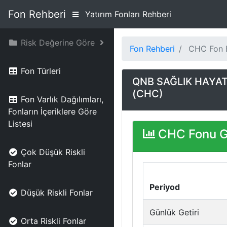
Fon Rehberi
Yatırım Fonları Rehberi
Risk Değerine Göre
Fon Rehberi
CHC Fon B
Fon Türleri
QNB SAĞLIK HAYAT
(CHC)
Fon Varlık Dağılımları,
Fonların İçeriklere Göre
Listesi
CHC Fonu Ge
Çok Düşük Riskli
Fonlar
Periyod
Düşük Riskli Fonlar
Günlük Getiri
Orta Riskli Fonlar