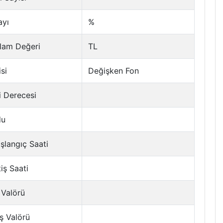
ayı
%
lam Değeri
TL
si
Değişken Fon
i Derecesi
du
şlangıç Saati
tiş Saati
 Valörü
ş Valörü