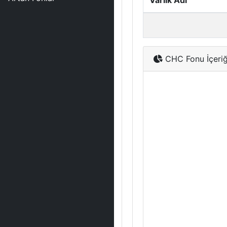
Varlık Adı
CHC Fonu İçeriğ