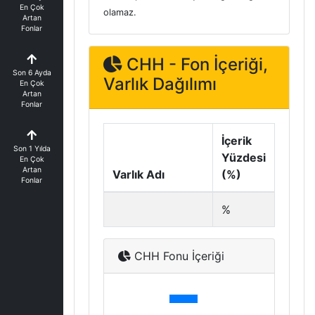
En Çok
olamaz.
Artan
Fonlar
CHH - Fon İçeriği,
Son 6 Ayda
Varlık Dağılımı
En Çok
Artan
Fonlar
İçerik
Son 1 Yılda
Yüzdesi
En Çok
Artan
Varlık Adı
(%)
Fonlar
%
CHH Fonu İçeriği