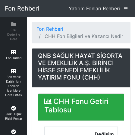
Fon Rehberi
Yatırım Fonları Rehberi
Fon Rehberi
Risk
Değerine
CHH Fon Bilgileri ve Kazancı Nedir
Göre
QNB SAĞLIK HAYAT SİGORTA
Fon Türleri
VE EMEKLİLİK A.Ş. BİRİNCİ
HİSSE SENEDİ EMEKLİLİK
YATIRIM FONU (CHH)
Fon Varlık
Dağılımları,
Fonların
İçeriklere
Göre Listesi
CHH Fonu Getiri
Tablosu
Çok Düşük
Riskli Fonlar
Değişim