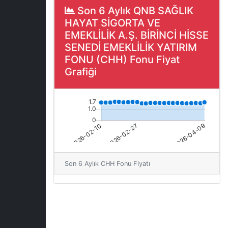
Son 6 Aylık QNB SAĞLIK
HAYAT SİGORTA VE
EMEKLİLİK A.Ş. BİRİNCİ HİSSE
SENEDİ EMEKLİLİK YATIRIM
FONU (CHH) Fonu Fiyat
Grafiği
Son 6 Aylık CHH Fonu Fiyatı