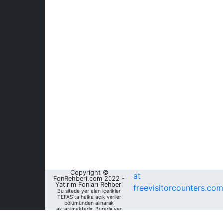
Copyright ©
at
FonRehberi.com 2022 -
Yatırım Fonları Rehberi
freevisitorcounters.com
Bu sitede yer alan içerikler
TEFAS'ta halka açık veriler
bölümünden alınarak
aktarılmaktadır. Burada yer
alan yatırım bilgi, yorum ve
tavsiyeleri yatırım danışmanlığı