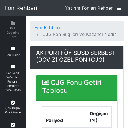
Fon Rehberi
Yatırım Fonları Rehberi
Fon Rehberi
Risk
Değerine
CJG Fon Bilgileri ve Kazancı Nedir
Göre
AK PORTFÖY SDSD SERBEST
Fon Türleri
(DÖVİZ) ÖZEL FON (CJG)
Fon Varlık
Dağılımları,
CJG Fonu Getiri
Fonların
İçeriklere
Tablosu
Göre Listesi
Çok Düşük
Riskli Fonlar
Değişim
Periyod
(%)