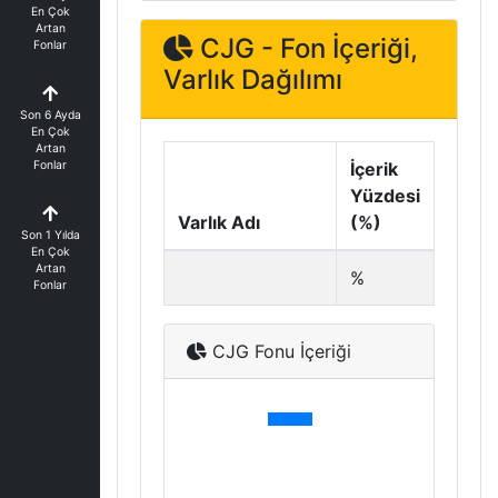
En Çok
Artan
CJG - Fon İçeriği,
Fonlar
Varlık Dağılımı
Son 6 Ayda
En Çok
Artan
Fonlar
İçerik
Yüzdesi
Varlık Adı
(%)
Son 1 Yılda
En Çok
Artan
%
Fonlar
CJG Fonu İçeriği