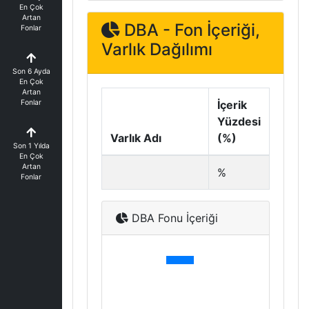
En Çok
Artan
DBA - Fon İçeriği,
Fonlar
Varlık Dağılımı
Son 6 Ayda
En Çok
Artan
Fonlar
İçerik
Yüzdesi
Varlık Adı
(%)
Son 1 Yılda
En Çok
Artan
%
Fonlar
DBA Fonu İçeriği