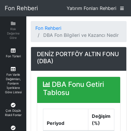
Fon Rehberi
Yatırım Fonları Rehberi
Fon Rehberi
Risk
Değerine
DBA Fon Bilgileri ve Kazancı Nedir
Göre
DENİZ PORTFÖY ALTIN FONU
Fon Türleri
(DBA)
Fon Varlık
Dağılımları,
DBA Fonu Getiri
Fonların
İçeriklere
Tablosu
Göre Listesi
Çok Düşük
Riskli Fonlar
Değişim
Periyod
(%)