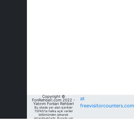
Copyright ©
at
FonRehberi.com 2022 -
Yatırım Fonları Rehberi
freevisitorcounters.com
Bu sitede yer alan içerikler
TEFAS'ta halka açık veriler
bölümünden alınarak
aktarılmaktadır. Burada yer
alan yatırım bilgi, yorum ve
tavsiyeleri yatırım danışmanlığı
kapsamında değildir. Bu
nedenle, sadece burada yer