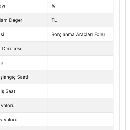
ayı
%
lam Değeri
TL
si
Borçlanma Araçları Fonu
i Derecesi
du
şlangıç Saati
tiş Saati
 Valörü
ş Valörü