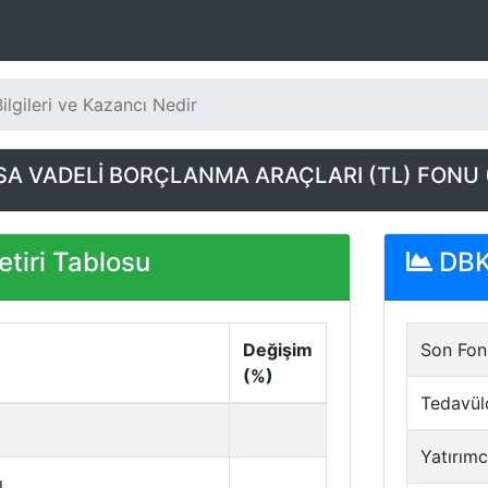
lgileri ve Kazancı Nedir
SA VADELİ BORÇLANMA ARAÇLARI (TL) FONU 
tiri Tablosu
DBK 
Değişim
Son Fon 
(%)
Tedavül
Yatırımc
ı