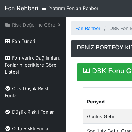
Fon Rehberi
Yatırım Fonları Rehberi
Risk Değerine Göre
Fon Rehberi
DBK Fon Bi
Fon Türleri
DENİZ PORTFÖY KI
Fon Varlık Dağılımları,
Fonların İçeriklere Göre
DBK Fonu Ge
Listesi
Çok Düşük Riskli
Fonlar
Periyod
Düşük Riskli Fonlar
Günlük Getiri
Orta Riskli Fonlar
Son 1 Ay Getiri Oran