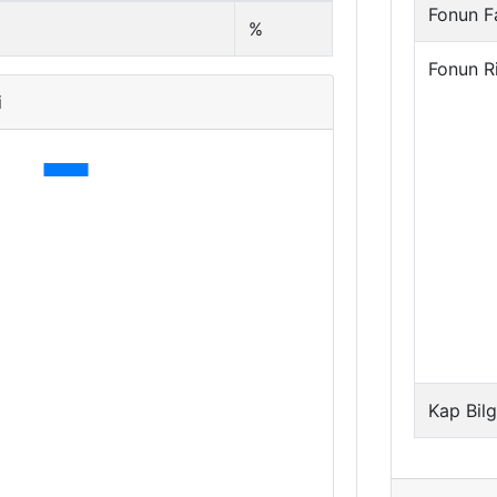
Fonun Fa
%
Fonun R
i
Kap Bilg