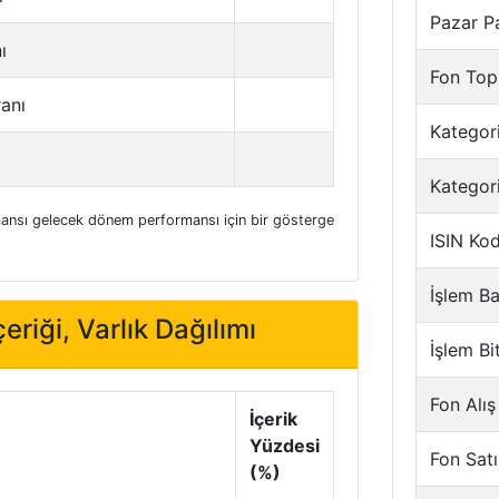
Pazar P
ı
Fon Top
ranı
Kategori
Kategor
nsı gelecek dönem performansı için bir gösterge
ISIN Ko
İşlem Ba
eriği, Varlık Dağılımı
İşlem Bi
Fon Alış
İçerik
Yüzdesi
Fon Satı
(%)