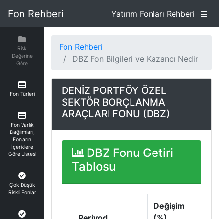
Fon Rehberi
Yatırım Fonları Rehberi
Fon Rehberi
Risk
Değerine
DBZ Fon Bilgileri ve Kazancı Nedir
Göre
DENİZ PORTFÖY ÖZEL
Fon Türleri
SEKTÖR BORÇLANMA
ARAÇLARI FONU (DBZ)
Fon Varlık
Dağılımları,
Fonların
İçeriklere
DBZ Fonu Getiri
Göre Listesi
Tablosu
Çok Düşük
Riskli Fonlar
Değişim
Periyod
(%)