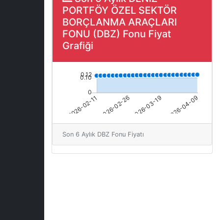
PORTFÖY ÖZEL SEKTÖR
BORÇLANMA ARAÇLARI
FONU (DBZ) Fonu Fiyat
Grafiği
Son 6 Aylık DBZ Fonu Fiyatı