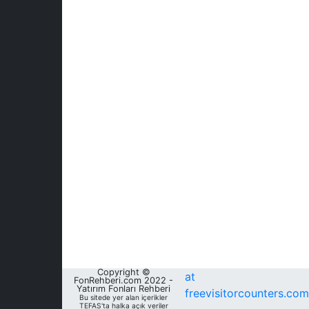
Copyright ©
at
FonRehberi.com 2022 -
Yatırım Fonları Rehberi
freevisitorcounters.com
Bu sitede yer alan içerikler
TEFAS'ta halka açık veriler