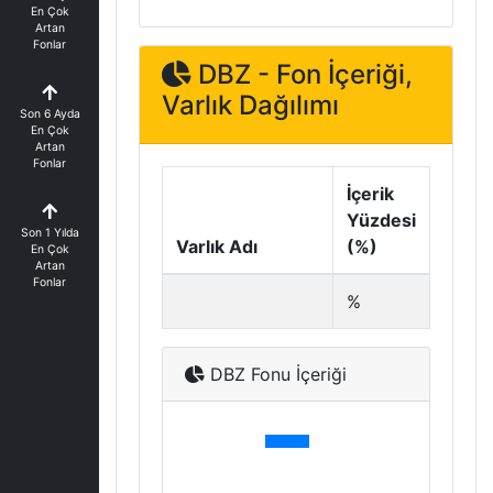
En Çok
Artan
Fonlar
DBZ - Fon İçeriği,
Varlık Dağılımı
Son 6 Ayda
En Çok
Artan
Fonlar
İçerik
Yüzdesi
Son 1 Yılda
Varlık Adı
(%)
En Çok
Artan
Fonlar
%
DBZ Fonu İçeriği