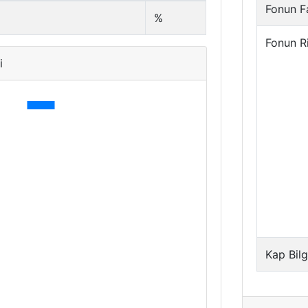
Fonun Fa
%
Fonun R
i
Kap Bilg