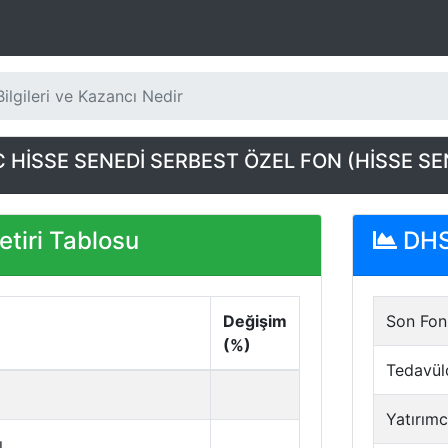
ilgileri ve Kazancı Nedir
 HİSSE SENEDİ SERBEST ÖZEL FON (HİSSE SE
tiri Tablosu
DHS 
Değişim
Son Fon 
(%)
Tedavül
Yatırımc
ı