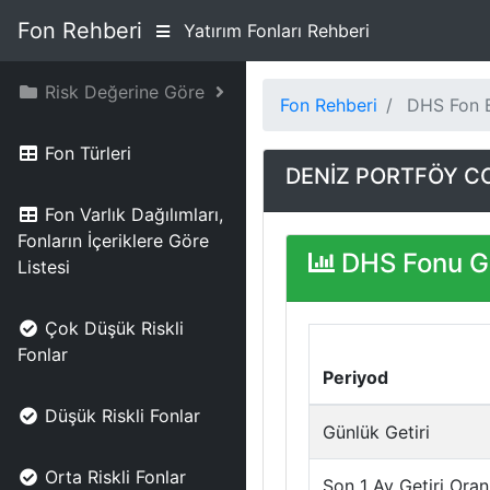
Fon Rehberi
Yatırım Fonları Rehberi
Risk Değerine Göre
Fon Rehberi
DHS Fon B
Fon Türleri
DENİZ PORTFÖY CC
Fon Varlık Dağılımları,
Fonların İçeriklere Göre
DHS Fonu Ge
Listesi
Çok Düşük Riskli
Fonlar
Periyod
Düşük Riskli Fonlar
Günlük Getiri
Orta Riskli Fonlar
Son 1 Ay Getiri Oran