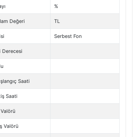
ayı
%
lam Değeri
TL
si
Serbest Fon
i Derecesi
du
şlangıç Saati
tiş Saati
 Valörü
ş Valörü