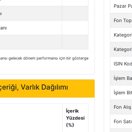
Pazar P
ı
Fon Top
ranı
Kategori
Kategor
nsı gelecek dönem performansı için bir gösterge
ISIN Ko
İşlem Ba
eriği, Varlık Dağılımı
İşlem Bi
Fon Alış
İçerik
Yüzdesi
Fon Satı
(%)