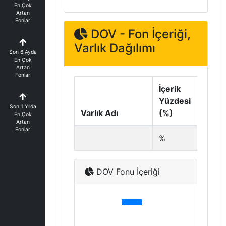
En Çok
Artan
Fonlar
DOV - Fon İçeriği,
Varlık Dağılımı
Son 6 Ayda
En Çok
Artan
Fonlar
İçerik
Yüzdesi
Son 1 Yılda
Varlık Adı
(%)
En Çok
Artan
Fonlar
%
DOV Fonu İçeriği