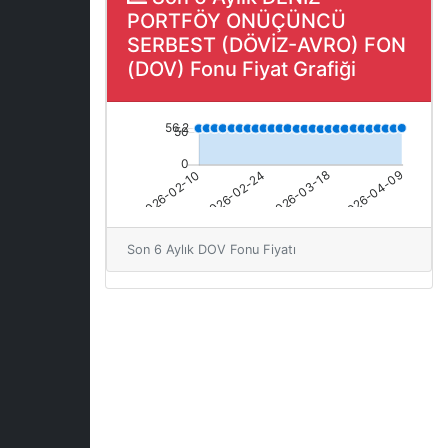
PORTFÖY ONÜÇÜNCÜ
SERBEST (DÖVİZ-AVRO) FON
(DOV) Fonu Fiyat Grafiği
Son 6 Aylık DOV Fonu Fiyatı