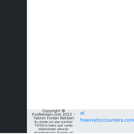
Copyright ©
at
FonRehberi.com 2022 -
Yatırım Fonları Rehberi
freevisitorcounters.com
Bu sitede yer alan içerikler
TEFAS'ta halka açık veriler
bölümünden alınarak
aktarılmaktadır. Burada yer