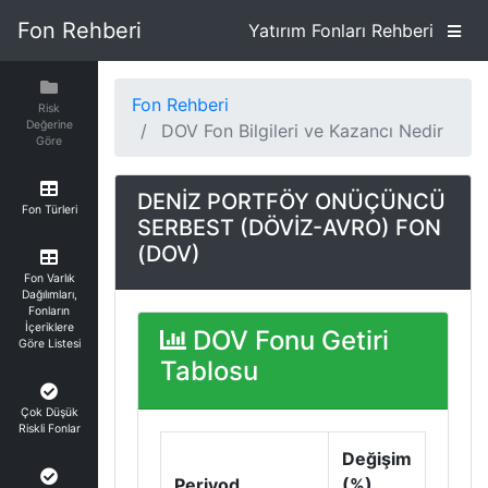
Fon Rehberi
Yatırım Fonları Rehberi
Fon Rehberi
Risk
Değerine
DOV Fon Bilgileri ve Kazancı Nedir
Göre
DENİZ PORTFÖY ONÜÇÜNCÜ
Fon Türleri
SERBEST (DÖVİZ-AVRO) FON
(DOV)
Fon Varlık
Dağılımları,
Fonların
İçeriklere
DOV Fonu Getiri
Göre Listesi
Tablosu
Çok Düşük
Riskli Fonlar
Değişim
Periyod
(%)