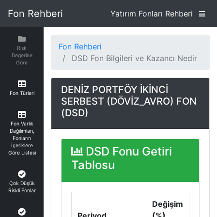
Fon Rehberi
Yatırım Fonları Rehberi
Fon Rehberi
Risk
Değerine
DSD Fon Bilgileri ve Kazancı Nedir
Göre
DENİZ PORTFÖY İKİNCİ
Fon Türleri
SERBEST (DÖVİZ_AVRO) FON
(DSD)
Fon Varlık
Dağılımları,
Fonların
İçeriklere
DSD Fonu Getiri
Göre Listesi
Tablosu
Çok Düşük
Riskli Fonlar
Değişim
Periyod
(%)