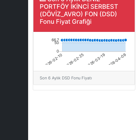
PORTFÖY İKİNCİ SERBEST
(DÖVİZ_AVRO) FON (DSD)
Fonu Fiyat Grafiği
Son 6 Aylık DSD Fonu Fiyatı