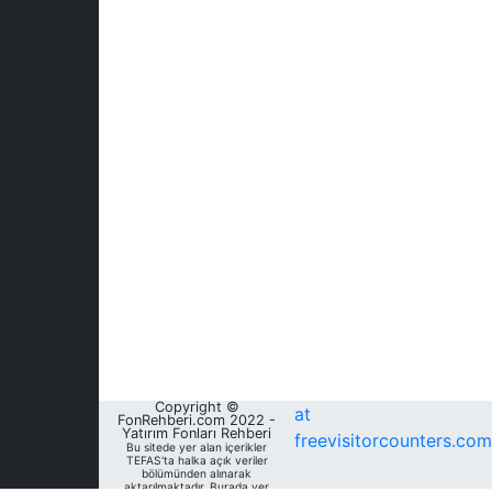
Copyright ©
at
FonRehberi.com 2022 -
Yatırım Fonları Rehberi
freevisitorcounters.com
Bu sitede yer alan içerikler
TEFAS'ta halka açık veriler
bölümünden alınarak
aktarılmaktadır. Burada yer