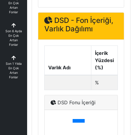
En Çok
Artan
Fonlar
DSD - Fon İçeriği,
Varlık Dağılımı
Son 6 Ayda
En Çok
Artan
Fonlar
İçerik
Yüzdesi
Son 1 Yılda
Varlık Adı
(%)
En Çok
Artan
Fonlar
%
DSD Fonu İçeriği