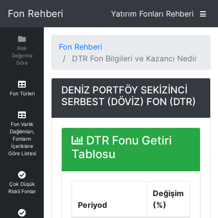
Fon Rehberi
Yatırım Fonları Rehberi
Fon Rehberi
Risk
Değerine
DTR Fon Bilgileri ve Kazancı Nedir
Göre
DENİZ PORTFÖY SEKİZİNCİ
Fon Türleri
SERBEST (DÖVİZ) FON (DTR)
Fon Varlık
Dağılımları,
DTR Fonu Getiri
Fonların
İçeriklere
Tablosu
Göre Listesi
Çok Düşük
Riskli Fonlar
Değişim
Periyod
(%)