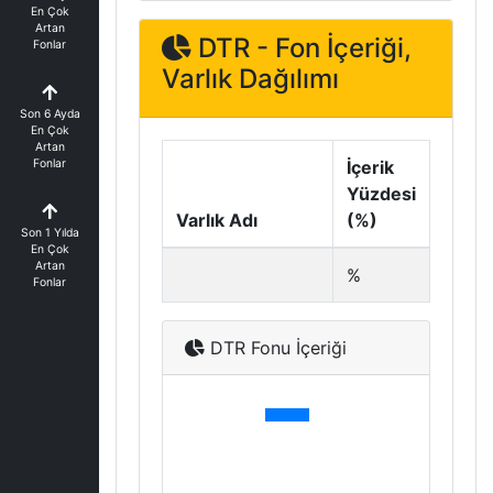
En Çok
Artan
DTR - Fon İçeriği,
Fonlar
Varlık Dağılımı
Son 6 Ayda
En Çok
Artan
Fonlar
İçerik
Yüzdesi
Varlık Adı
(%)
Son 1 Yılda
En Çok
Artan
%
Fonlar
DTR Fonu İçeriği