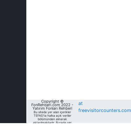
Copyright ©
at
FonRehberi.com 2022 -
Yatırım Fonları Rehberi
freevisitorcounters.com
Bu sitede yer alan içerikler
TEFAS'ta halka açık veriler
bölümünden alınarak
aktarılmaktadır. Burada yer
alan yatırım bilgi, yorum ve
tavsiyeleri yatırım danışmanlığı