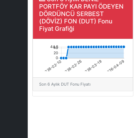
PORTFÖY KAR PAYI ÖDEYEN
DÖRDÜNCÜ SERBEST
(DÖVİZ) FON (DUT) Fonu
Fiyat Grafiği
Son 6 Aylık DUT Fonu Fiyatı