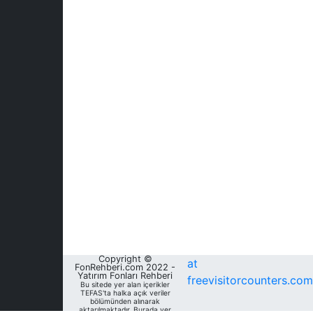
Copyright ©
at
FonRehberi.com 2022 -
Yatırım Fonları Rehberi
freevisitorcounters.com
Bu sitede yer alan içerikler
TEFAS'ta halka açık veriler
bölümünden alınarak
aktarılmaktadır. Burada yer