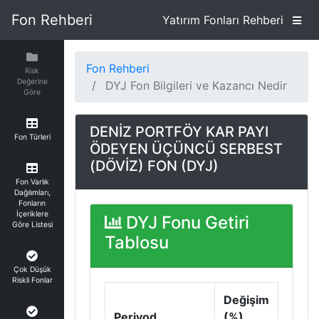
Fon Rehberi
Yatırım Fonları Rehberi
Fon Rehberi
Risk
Değerine
DYJ Fon Bilgileri ve Kazancı Nedir
Göre
DENİZ PORTFÖY KAR PAYI
Fon Türleri
ÖDEYEN ÜÇÜNCÜ SERBEST
(DÖVİZ) FON (DYJ)
Fon Varlık
Dağılımları,
Fonların
İçeriklere
DYJ Fonu Getiri
Göre Listesi
Tablosu
Çok Düşük
Riskli Fonlar
Değişim
Periyod
(%)