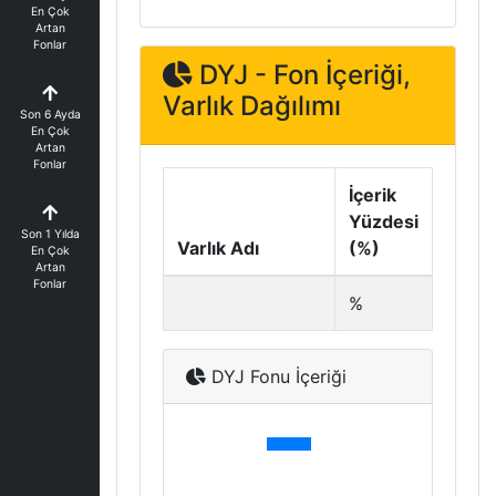
En Çok
Artan
Fonlar
DYJ - Fon İçeriği,
Varlık Dağılımı
Son 6 Ayda
En Çok
Artan
Fonlar
İçerik
Yüzdesi
Son 1 Yılda
Varlık Adı
(%)
En Çok
Artan
Fonlar
%
DYJ Fonu İçeriği