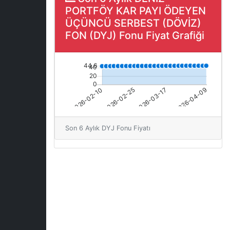
PORTFÖY KAR PAYI ÖDEYEN
ÜÇÜNCÜ SERBEST (DÖVİZ)
FON (DYJ) Fonu Fiyat Grafiği
Son 6 Aylık DYJ Fonu Fiyatı