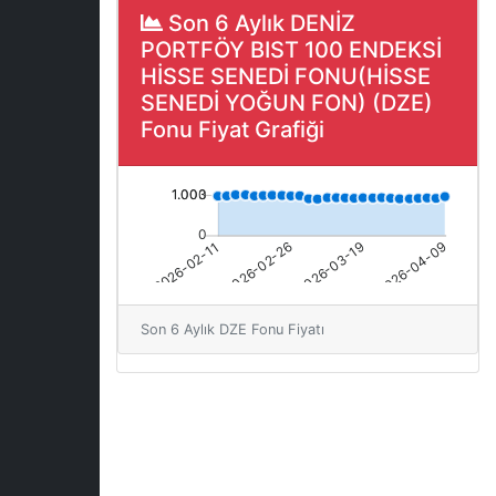
Son 6 Aylık DENİZ
PORTFÖY BIST 100 ENDEKSİ
HİSSE SENEDİ FONU(HİSSE
SENEDİ YOĞUN FON) (DZE)
Fonu Fiyat Grafiği
Son 6 Aylık DZE Fonu Fiyatı