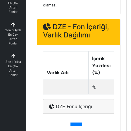
En Çok
olamaz.
Artan
Fonlar
DZE - Fon İçeriği,
Son 6 Ayda
Varlık Dağılımı
En Çok
Artan
Fonlar
İçerik
Son 1 Yılda
Yüzdesi
En Çok
Artan
Varlık Adı
(%)
Fonlar
%
DZE Fonu İçeriği