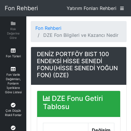
Fon Rehberi
Yatırım Fonları Rehberi
Fon Rehberi
Risk
Değerine
DZE Fon Bilgileri ve Kazancı Nedir
Göre
DENİZ PORTFÖY BIST 100
Fon Türleri
ENDEKSİ HİSSE SENEDİ
FONU(HİSSE SENEDİ YOĞUN
FON) (DZE)
Fon Varlık
Dağılımları,
Fonların
İçeriklere
Göre Listesi
DZE Fonu Getiri
Tablosu
Çok Düşük
Riskli Fonlar
Değişim