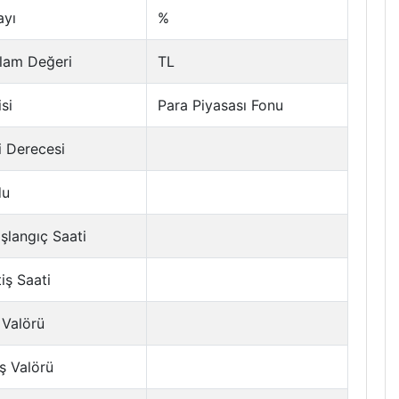
ayı
%
lam Değeri
TL
si
Para Piyasası Fonu
i Derecesi
du
şlangıç Saati
tiş Saati
 Valörü
ş Valörü