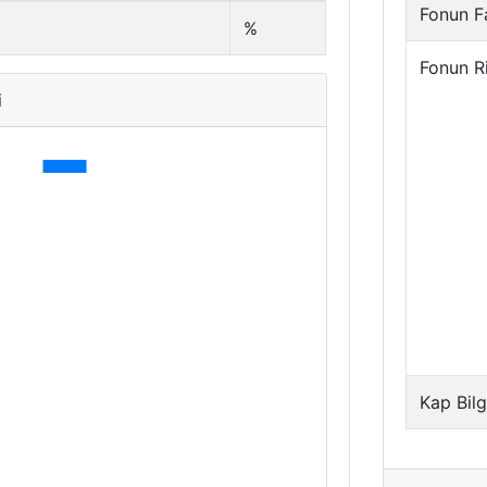
Fonun Fa
%
Fonun R
i
Kap Bilg