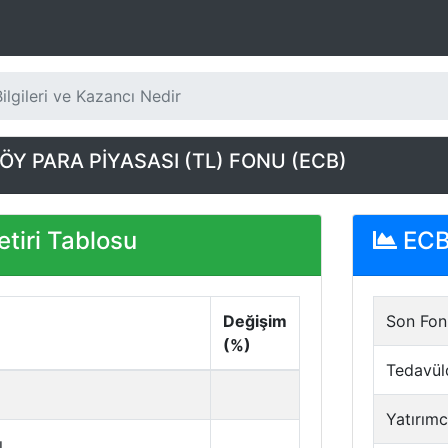
lgileri ve Kazancı Nedir
Y PARA PİYASASI (TL) FONU (ECB)
tiri Tablosu
ECB 
Değişim
Son Fon 
(%)
Tedavül
Yatırımc
ı