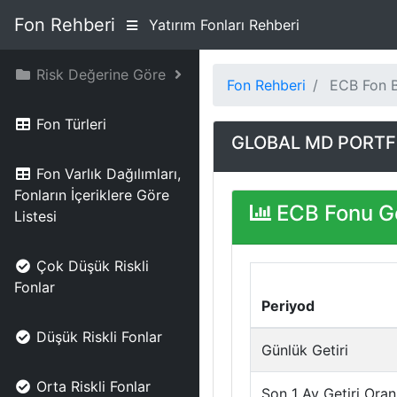
Fon Rehberi
Yatırım Fonları Rehberi
Risk Değerine Göre
Fon Rehberi
ECB Fon Bi
Fon Türleri
GLOBAL MD PORTFÖ
Fon Varlık Dağılımları,
Fonların İçeriklere Göre
ECB Fonu Ge
Listesi
Çok Düşük Riskli
Fonlar
Periyod
Düşük Riskli Fonlar
Günlük Getiri
Orta Riskli Fonlar
Son 1 Ay Getiri Oran