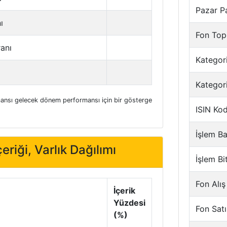
Pazar P
ı
Fon Top
ranı
Kategori
Kategor
nsı gelecek dönem performansı için bir gösterge
ISIN Ko
İşlem Ba
eriği, Varlık Dağılımı
İşlem Bi
Fon Alış
İçerik
Yüzdesi
Fon Satı
(%)