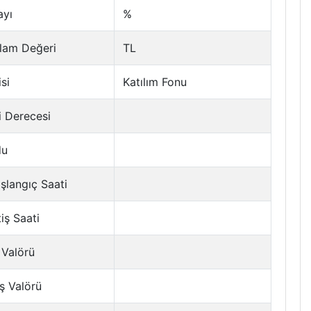
ayı
%
lam Değeri
TL
si
Katılım Fonu
i Derecesi
du
şlangıç Saati
tiş Saati
 Valörü
ş Valörü