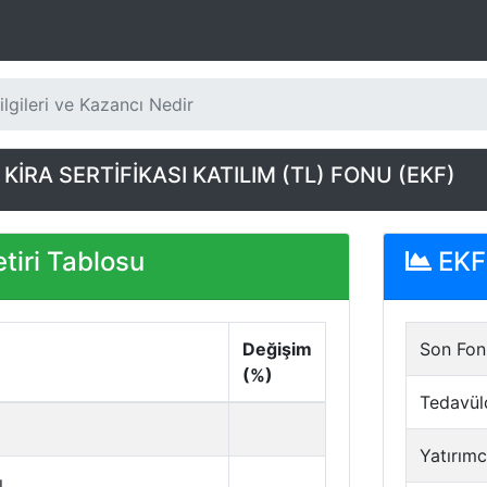
lgileri ve Kazancı Nedir
İRA SERTİFİKASI KATILIM (TL) FONU (EKF)
tiri Tablosu
EKF 
Değişim
Son Fon 
(%)
Tedavül
Yatırımc
ı