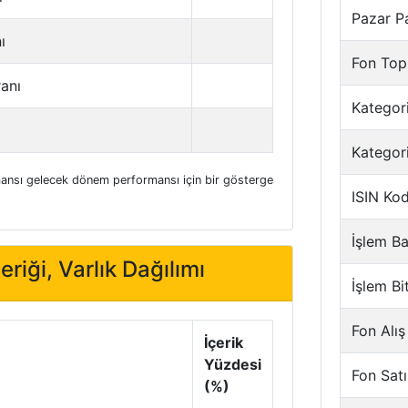
Pazar P
ı
Fon Top
ranı
Kategori
Kategor
nsı gelecek dönem performansı için bir gösterge
ISIN Ko
İşlem Ba
eriği, Varlık Dağılımı
İşlem Bi
Fon Alış
İçerik
Yüzdesi
Fon Satı
(%)