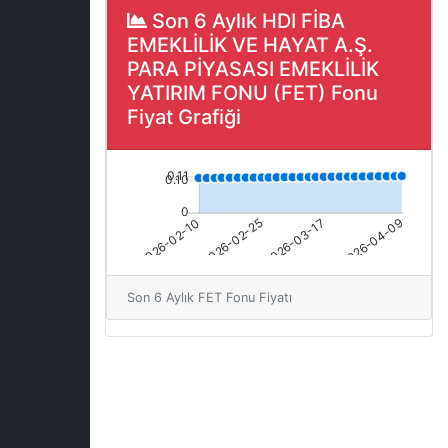
Son 6 Aylık HDI FİBA
EMEKLİLİK VE HAYAT A.Ş.
PARA PİYASASI EMEKLİLİK
YATIRIM FONU (FET) Fonu
Fiyat Grafiği
Son 6 Aylık FET Fonu Fiyatı