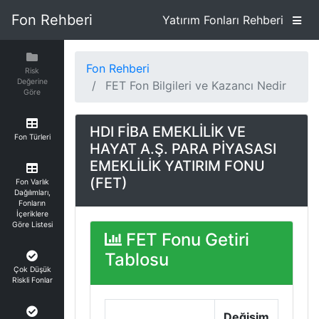
Fon Rehberi
Yatırım Fonları Rehberi
Fon Rehberi
Risk
Değerine
FET Fon Bilgileri ve Kazancı Nedir
Göre
HDI FİBA EMEKLİLİK VE
Fon Türleri
HAYAT A.Ş. PARA PİYASASI
EMEKLİLİK YATIRIM FONU
(FET)
Fon Varlık
Dağılımları,
Fonların
İçeriklere
Göre Listesi
FET Fonu Getiri
Tablosu
Çok Düşük
Riskli Fonlar
Değişim