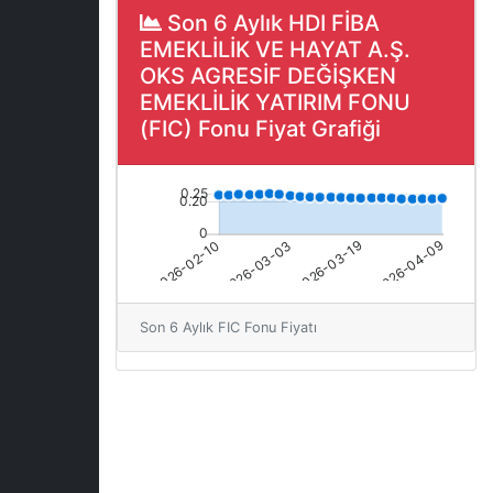
Son 6 Aylık HDI FİBA
EMEKLİLİK VE HAYAT A.Ş.
OKS AGRESİF DEĞİŞKEN
EMEKLİLİK YATIRIM FONU
(FIC) Fonu Fiyat Grafiği
Son 6 Aylık FIC Fonu Fiyatı