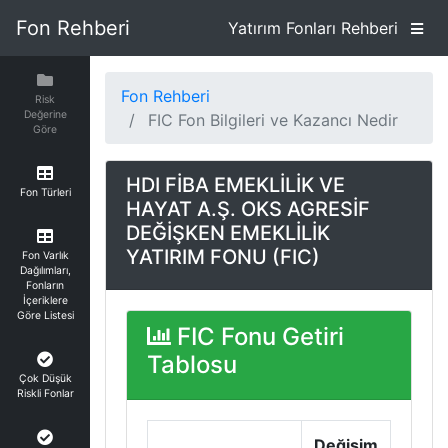
Fon Rehberi
Yatırım Fonları Rehberi
Fon Rehberi
Risk
Değerine
FIC Fon Bilgileri ve Kazancı Nedir
Göre
HDI FİBA EMEKLİLİK VE
Fon Türleri
HAYAT A.Ş. OKS AGRESİF
DEĞİŞKEN EMEKLİLİK
YATIRIM FONU (FIC)
Fon Varlık
Dağılımları,
Fonların
İçeriklere
Göre Listesi
FIC Fonu Getiri
Tablosu
Çok Düşük
Riskli Fonlar
Değişim