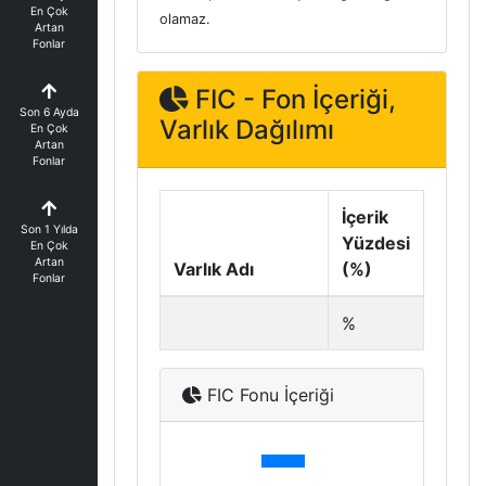
En Çok
olamaz.
Artan
Fonlar
FIC - Fon İçeriği,
Son 6 Ayda
Varlık Dağılımı
En Çok
Artan
Fonlar
İçerik
Son 1 Yılda
Yüzdesi
En Çok
Artan
Varlık Adı
(%)
Fonlar
%
FIC Fonu İçeriği