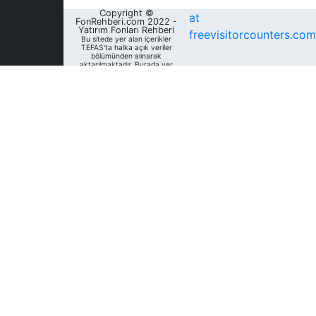
Copyright ©
at
FonRehberi.com 2022 -
Yatırım Fonları Rehberi
freevisitorcounters.com
Bu sitede yer alan içerikler
TEFAS'ta halka açık veriler
bölümünden alınarak
aktarılmaktadır. Burada yer
alan yatırım bilgi, yorum ve
tavsiyeleri yatırım danışmanlığı
kapsamında değildir. Bu
nedenle, sadece burada yer
alan bilgilere dayanılarak
yatırım kararı verilmesi
beklentilerinize uygun
sonuçlar doğurmayabilir. Fon
Rehberi, bu sitede yer alan
bilgilerin; doğru, yeterli,
eksiksiz ve güncel olduğunu
garanti etmemektedir.
Sitedeki fonlara ait tarihsel
veri, analiz ve raporlar, ilgili
fonların Fon Rehberi Veri
Tabanı'nda mevcut unvan,
kategori ve türler dikkate
alınarak sunulmakta olup
geçmiş dönem/ dönemlerdeki
unvan, kategori ve türleri
açısından farklılık gösterebilir.
Analizler geçmişe dönük tür
değişimleri dikkate alınmadan,
mevcut türler baz alınarak
oluşturulmaktadır. Bu sitede
yer alan bilgileri kullananlar;
bilgilerdeki eksiklik ve/veya
hatalardan dolayı Fon
Rehberi'nın sorumlu olmadığını