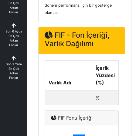
En Çok
dönem performansı için bir gösterge
Artan
Fonlar
olamaz.
Son 6 Ayda
FIF - Fon İçeriği,
En Çok
Artan
Varlık Dağılımı
Fonlar
Son 1 Yılda
İçerik
En Çok
Artan
Yüzdesi
Fonlar
Varlık Adı
(%)
%
FIF Fonu İçeriği