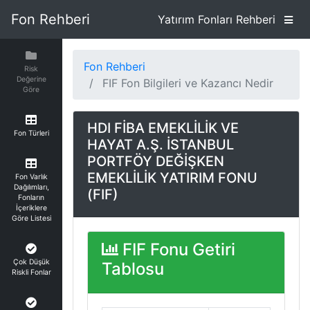
Fon Rehberi
Yatırım Fonları Rehberi
Fon Rehberi
Risk
Değerine
FIF Fon Bilgileri ve Kazancı Nedir
Göre
HDI FİBA EMEKLİLİK VE
Fon Türleri
HAYAT A.Ş. İSTANBUL
PORTFÖY DEĞİŞKEN
EMEKLİLİK YATIRIM FONU
Fon Varlık
Dağılımları,
(FIF)
Fonların
İçeriklere
Göre Listesi
FIF Fonu Getiri
Çok Düşük
Tablosu
Riskli Fonlar