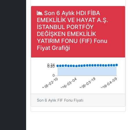
Son 6 Aylık HDI FİBA
EMEKLİLİK VE HAYAT A.Ş.
İSTANBUL PORTFÖY
DEĞİŞKEN EMEKLİLİK
YATIRIM FONU (FIF) Fonu
Fiyat Grafiği
Son 6 Aylık FIF Fonu Fiyatı