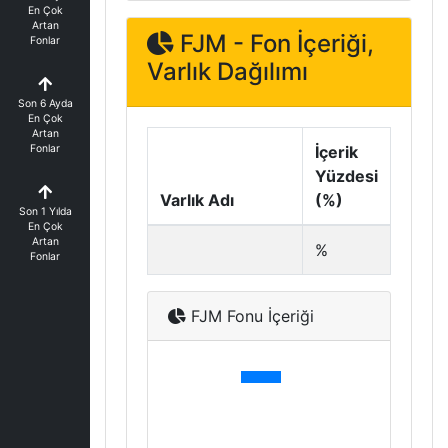
En Çok
Artan
FJM - Fon İçeriği,
Fonlar
Varlık Dağılımı
Son 6 Ayda
En Çok
Artan
Fonlar
İçerik
Yüzdesi
Varlık Adı
(%)
Son 1 Yılda
En Çok
Artan
%
Fonlar
FJM Fonu İçeriği