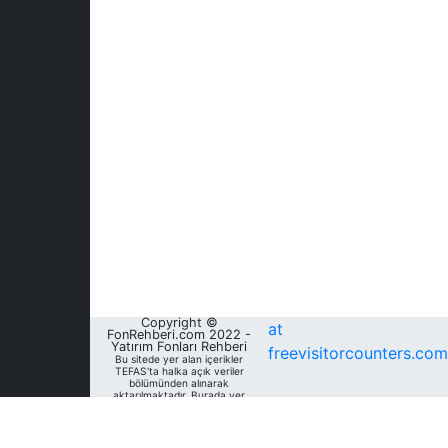
Copyright ©
at
FonRehberi.com 2022 -
Yatırım Fonları Rehberi
freevisitorcounters.com
Bu sitede yer alan içerikler
TEFAS'ta halka açık veriler
bölümünden alınarak
aktarılmaktadır. Burada yer
alan yatırım bilgi, yorum ve
tavsiyeleri yatırım danışmanlığı
kapsamında değildir. Bu
nedenle, sadece burada yer