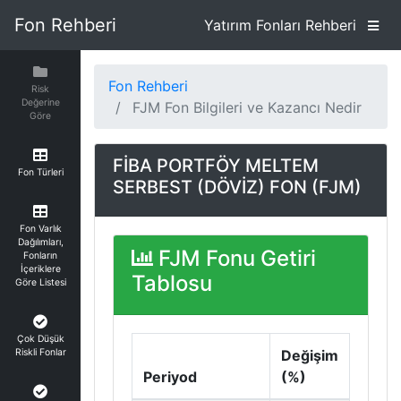
Fon Rehberi
Yatırım Fonları Rehberi
Fon Rehberi
Risk
Değerine
FJM Fon Bilgileri ve Kazancı Nedir
Göre
FİBA PORTFÖY MELTEM
Fon Türleri
SERBEST (DÖVİZ) FON (FJM)
Fon Varlık
Dağılımları,
FJM Fonu Getiri
Fonların
İçeriklere
Tablosu
Göre Listesi
Çok Düşük
Riskli Fonlar
Değişim
Periyod
(%)