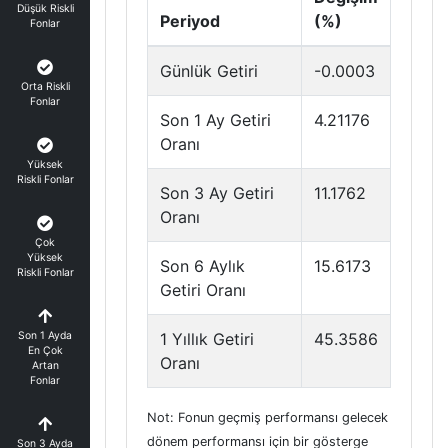
Düşük Riskli
Periyod
(%)
Fonlar
Günlük Getiri
-0.0003
Orta Riskli
Fonlar
Son 1 Ay Getiri
4.21176
Oranı
Yüksek
Riskli Fonlar
Son 3 Ay Getiri
11.1762
Oranı
Çok
Yüksek
Son 6 Aylık
15.6173
Riskli Fonlar
Getiri Oranı
Son 1 Ayda
1 Yıllık Getiri
45.3586
En Çok
Oranı
Artan
Fonlar
Not: Fonun geçmiş performansı gelecek
dönem performansı için bir gösterge
Son 3 Ayda