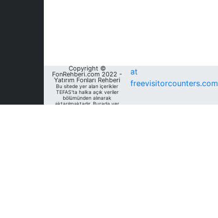
Copyright ©
at
FonRehberi.com 2022 -
Yatırım Fonları Rehberi
freevisitorcounters.com
Bu sitede yer alan içerikler
TEFAS'ta halka açık veriler
bölümünden alınarak
aktarılmaktadır. Burada yer
alan yatırım bilgi, yorum ve
tavsiyeleri yatırım danışmanlığı
kapsamında değildir. Bu
nedenle, sadece burada yer
alan bilgilere dayanılarak
yatırım kararı verilmesi
beklentilerinize uygun
sonuçlar doğurmayabilir. Fon
Rehberi, bu sitede yer alan
bilgilerin; doğru, yeterli,
eksiksiz ve güncel olduğunu
garanti etmemektedir.
Sitedeki fonlara ait tarihsel
veri, analiz ve raporlar, ilgili
fonların Fon Rehberi Veri
Tabanı'nda mevcut unvan,
kategori ve türler dikkate
alınarak sunulmakta olup
geçmiş dönem/ dönemlerdeki