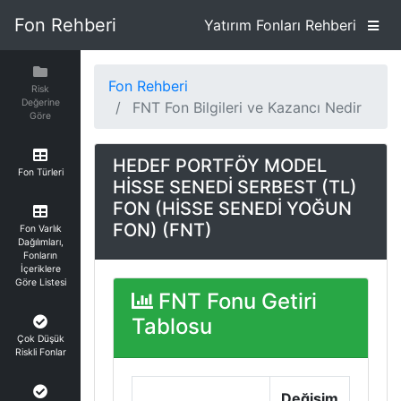
Fon Rehberi
Yatırım Fonları Rehberi
Fon Rehberi
Risk
Değerine
FNT Fon Bilgileri ve Kazancı Nedir
Göre
HEDEF PORTFÖY MODEL
Fon Türleri
HİSSE SENEDİ SERBEST (TL)
FON (HİSSE SENEDİ YOĞUN
FON) (FNT)
Fon Varlık
Dağılımları,
Fonların
İçeriklere
Göre Listesi
FNT Fonu Getiri
Tablosu
Çok Düşük
Riskli Fonlar
Değişim