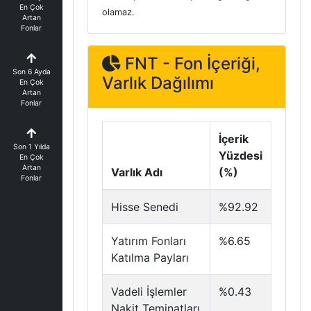
En Çok
olamaz.
Artan
Fonlar
FNT - Fon İçeriği,
Son 6 Ayda
Varlık Dağılımı
En Çok
Artan
Fonlar
İçerik
Son 1 Yılda
Yüzdesi
En Çok
Artan
Varlık Adı
(%)
Fonlar
Hisse Senedi
%92.92
Yatırım Fonları
%6.65
Katılma Payları
Vadeli İşlemler
%0.43
Nakit Teminatları