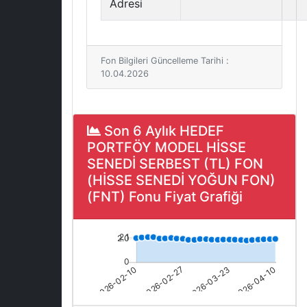
Adresi
Fon Bilgileri Güncelleme Tarihi :
10.04.2026
Son 6 Aylık HEDEF
PORTFÖY MODEL HİSSE
SENEDİ SERBEST (TL) FON
(HİSSE SENEDİ YOĞUN FON)
(FNT) Fonu Fiyat Grafiği