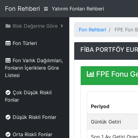
Fon Rehberi
Yatırım Fonları Rehberi
Risk Değerine Göre
Fon Rehberi
FPE Fon Bi
Fon Türleri
FİBA PORTFÖY EU
Fon Varlık Dağılımları,
Fonların İçeriklere Göre
FPE Fonu Ge
Listesi
Çok Düşük Riskli
Fonlar
Periyod
Düşük Riskli Fonlar
Günlük Getiri
Orta Riskli Fonlar
Son 1 Ay Getiri Oran