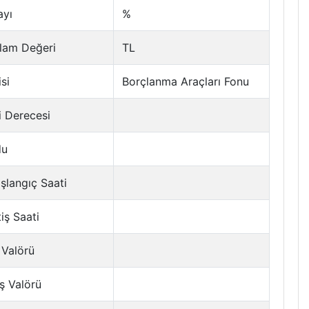
ayı
%
lam Değeri
TL
si
Borçlanma Araçları Fonu
i Derecesi
du
şlangıç Saati
tiş Saati
 Valörü
ş Valörü