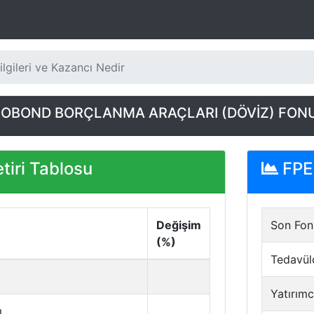
lgileri ve Kazancı Nedir
ROBOND BORÇLANMA ARAÇLARI (DÖVİZ) FONU
tiri Tablosu
FPE 
Değişim
Son Fon 
(%)
Tedavül
Yatırımc
ı