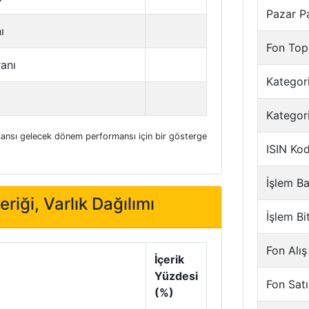
Pazar P
ı
Fon Top
ranı
Kategori
Kategor
nsı gelecek dönem performansı için bir gösterge
ISIN Ko
İşlem Ba
riği, Varlık Dağılımı
İşlem Bi
Fon Alış
İçerik
Yüzdesi
Fon Satı
(%)