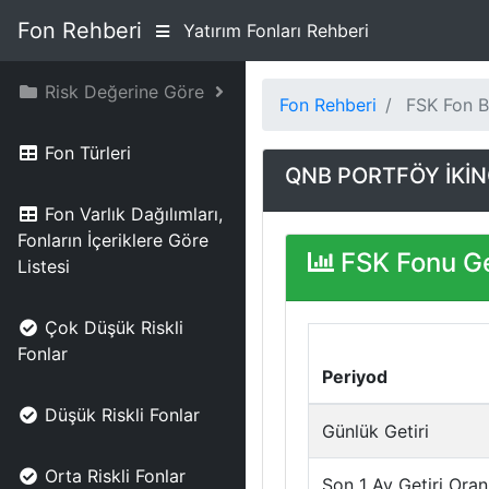
Fon Rehberi
Yatırım Fonları Rehberi
Risk Değerine Göre
Fon Rehberi
FSK Fon Bi
Fon Türleri
QNB PORTFÖY İKİNC
Fon Varlık Dağılımları,
Fonların İçeriklere Göre
FSK Fonu Ge
Listesi
Çok Düşük Riskli
Fonlar
Periyod
Düşük Riskli Fonlar
Günlük Getiri
Orta Riskli Fonlar
Son 1 Ay Getiri Oran