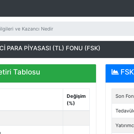
lgileri ve Kazancı Nedir
İ PARA PİYASASI (TL) FONU (FSK)
tiri Tablosu
FSK 
Değişim
Son Fon 
(%)
Tedavül
Yatırımc
ı