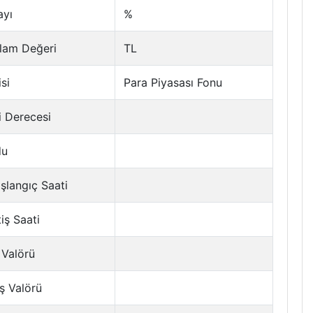
ayı
%
lam Değeri
TL
si
Para Piyasası Fonu
i Derecesi
du
şlangıç Saati
tiş Saati
 Valörü
ş Valörü