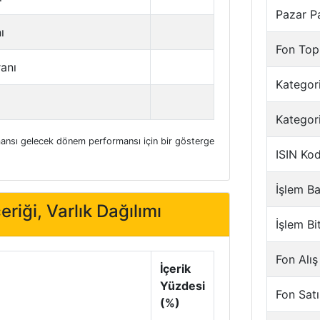
Pazar P
ı
Fon Top
ranı
Kategori
Kategor
nsı gelecek dönem performansı için bir gösterge
ISIN Ko
İşlem Ba
eriği, Varlık Dağılımı
İşlem Bi
Fon Alış
İçerik
Yüzdesi
Fon Satı
(%)